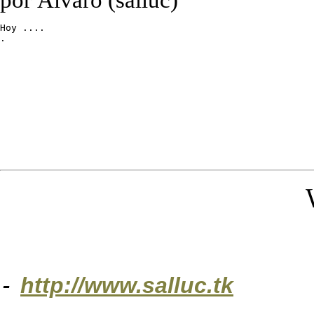
Hoy ....

.
-
http://www.salluc.tk