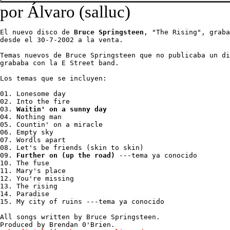
por Álvaro (salluc)
El nuevo disco de 
Bruce Springsteen
, "The Rising", graba
desde el 30-7-2002 a la venta.
Temas nuevos de Bruce Springsteen que no publicaba un di
grababa con la E Street band.

Los temas que se incluyen:

01. Lonesome day

02. Into the fire

03. 
Waitin' on a sunny day
04. Nothing man

05. Countin' on a miracle

06. Empty sky

07. Wordls apart

08. Let's be friends (skin to skin)

09. 
Further on (up the road)
 ---tema ya conocido

10. The fuse

11. Mary's place

12. You're missing

13. The rising

14. Paradise

15. My city of ruins ---tema ya conocido

All songs written by Bruce Springsteen.
