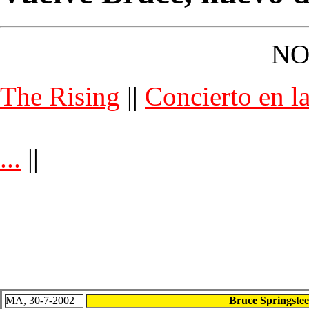
NO
The Rising
||
Concierto en l
...
||
MA, 30-7-2002
Bruce Springste