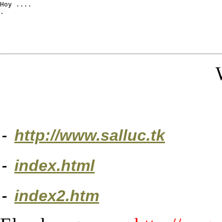
Hoy ....

.
-
http://www.salluc.tk
-
index.html
-
index2.htm