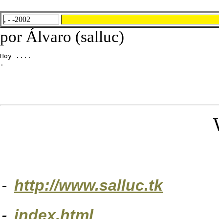
, - -2002
por Álvaro (salluc)
Hoy ....

.
-
http://www.salluc.tk
-
index.html