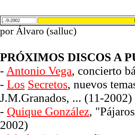
, -9-2002
por Álvaro (salluc)
PRÓXIMOS DISCOS A 
-
Antonio Vega
, concierto b
-
Los
Secretos
, nuevos tema
J.M.Granados, ... (11-2002)
-
Quique González
, "Pájaro
2002)