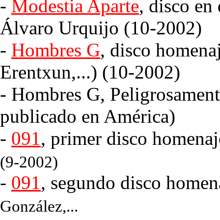
-
Modestia Aparte
, disco en
Álvaro Urquijo (10-2002)
-
Hombres G
, disco homena
Erentxun,...) (10-2002)
- Hombres G, Peligrosamente
publicado en América)
-
091
, primer disco homena
(9-2002)
-
091
, segundo disco homen
González,...