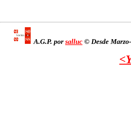
A.G.P. por
salluc
© Desde Marzo-2
<