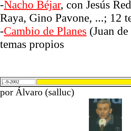
-
Nacho Béjar
, con Jesús Re
Raya, Gino Pavone, ...; 12 
-
Cambio de Planes
(Juan de 
temas propios
, -9-2002
por Álvaro (salluc)