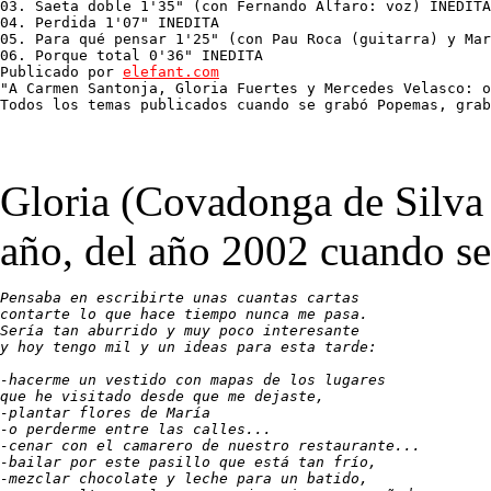
03. Saeta doble 1'35" (con Fernando Alfaro: voz) INEDITA

04. Perdida 1'07" INEDITA

05. Para qué pensar 1'25" (con Pau Roca (guitarra) y Mar
06. Porque total 0'36" INEDITA

Publicado por 
elefant.com

"A Carmen Santonja, Gloria Fuertes y Mercedes Velasco: o
Todos los temas publicados cuando se grabó Popemas, grab
Gloria (Covadonga de Silva 
año, del año 2002 cuando s
Pensaba en escribirte unas cuantas cartas

contarte lo que hace tiempo nunca me pasa.

Sería tan aburrido y muy poco interesante

y hoy tengo mil y un ideas para esta tarde:

-hacerme un vestido con mapas de los lugares

que he visitado desde que me dejaste,

-plantar flores de María

-o perderme entre las calles...

-cenar con el camarero de nuestro restaurante...

-bailar por este pasillo que está tan frío,

-mezclar chocolate y leche para un batido,
