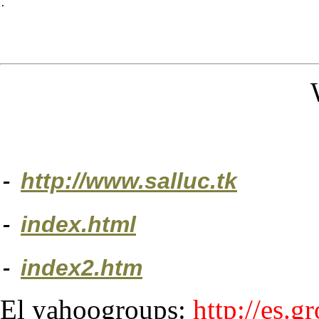
.
-
http://www.salluc.tk
-
index.html
-
index2.htm
El yahoogroups:
http://es.