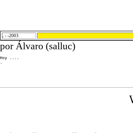
, - -2003
por Álvaro (salluc)
Hoy ....

.