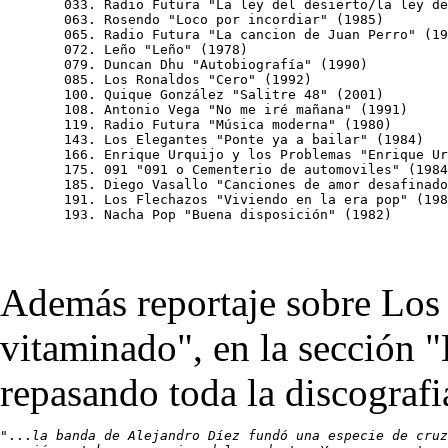
	033. Radio Futura "La ley del desierto/la ley del mar" (1984)

	063. Rosendo "Loco por incordiar" (1985)

	065. Radio Futura "La cancion de Juan Perro" (1987)

	072. Leño "Leño" (1978)

	079. Duncan Dhu "Autobiografía" (1990)

	085. Los Ronaldos "Cero" (1992)

	100. Quique González "Salitre 48" (2001)

	108. Antonio Vega "No me iré mañana" (1991)

	119. Radio Futura "Música moderna" (1980)

	143. Los Elegantes "Ponte ya a bailar" (1984)

	166. Enrique Urquijo y los Problemas "Enrique Urquijo y los Problemas" (1993)

	175. 091 "091 o Cementerio de automoviles" (1984)

	185. Diego Vasallo "Canciones de amor desafinado" (2000)

	191. Los Flechazos "Viviendo en la era pop" (1988)

	193. Nacha Pop "Buena disposición" (1982)
Además reportaje sobre Los
vitaminado", en la sección "
repasando toda la discografi
"...
la banda de Alejandro Díez fundó una especie de cruz