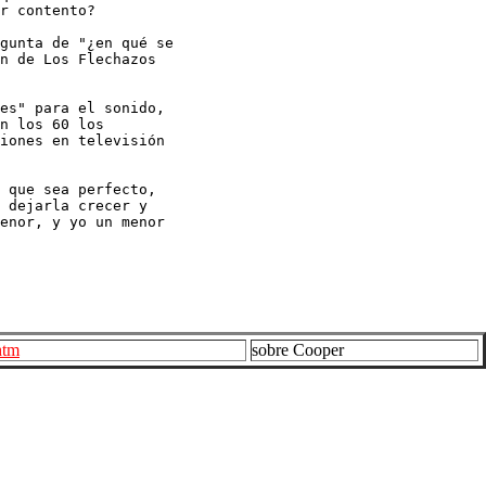
r contento?

gunta de "¿en qué se 

n de Los Flechazos 

es" para el sonido, 

n los 60 los 

iones en televisión 

 que sea perfecto, 

 dejarla crecer y 

enor, y yo un menor 

htm
sobre Cooper