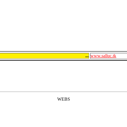
...
www.salluc.tk
WEBS