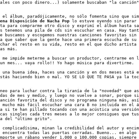
ales con poco dinero...) solamente buscaban "la canción"
 el álbum, paradójicamente, no sólo fomenta sino que sim
ena Disposición de Nacha Pop
 lo estuve oyendo sin parar 
ta para comprarme otro disco y exprimí el álbum hasta sa
s tenemos una pila de cds sin escuchar en casa. Hay tant
e buscamos y escogemos nuestras canciones favoritas sin 
a que saber que la gente hace una primera escucha de su 
char el resto en su vida, resto en el que dicho artista 
as más. 

 me impide meterme a buscar un productor, centrarme en l
un mes... vaya rollo!! Yo hago música para divertirme. 

 una buena idea, haces una canción y en dos meses está e
stás haciendo bien o mal. YO SE LO QUE TE PASA ya la toc
neo para luchar contra la tiranía de la "novedad" que as
das de mes y medio, y luego no vuelve a sonar, porque si
anción favorita del disco y no programa ninguna más, así
 mucho más fácil escuchar una cara B no incluida en el á
a si te han pillado tocando con una acústica una versión
cas singles cada tres meses a lo mejor consigues que tus
a del "último grito". 

 complicadísima, minan la credibilidad del autor y encim
 encuentra todas las puertas cerradas. Bueno... en algo 
mporte un rábano vender 1.000 o 100.000 copias, siempre 