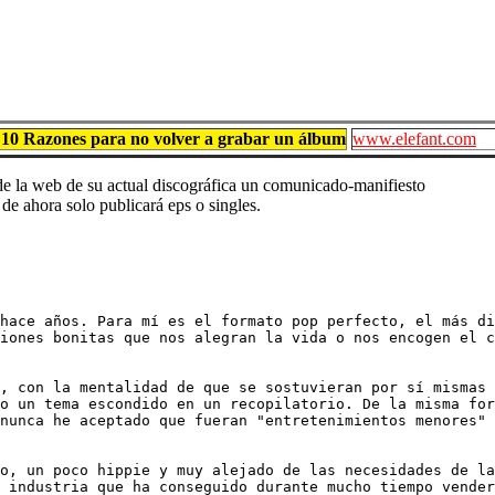
 10 Razones para no volver a grabar un álbum
www.elefant.com
de la web de su actual discográfica un comunicado-manifiesto
de ahora solo publicará eps o singles.
hace años. Para mí es el formato pop perfecto, el más di
iones bonitas que nos alegran la vida o nos encogen el c
, con la mentalidad de que se sostuvieran por sí mismas 
o un tema escondido en un recopilatorio. De la misma for
nunca he aceptado que fueran "entretenimientos menores" 
o, un poco hippie y muy alejado de las necesidades de la
 industria que ha conseguido durante mucho tiempo vender