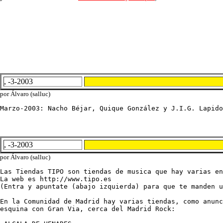
, -3-2003
por Álvaro (salluc)
Marzo-2003: Nacho Béjar, Quique González y J.I.G. Lapido
, -3-2003
por Álvaro (salluc)
Las Tiendas TIPO son tiendas de musica que hay varias en
La web es http://www.tipo.es

(Entra y apuntate (abajo izquierda) para que te manden u
En la Comunidad de Madrid hay varias tiendas, como anunc
esquina con Gran Via, cerca del Madrid Rock:
