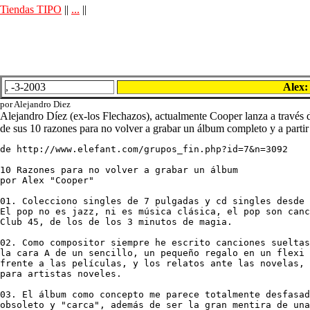
Tiendas TIPO
||
...
||
, -3-2003
Alex:
por Alejandro Diez
Alejandro Díez (ex-los Flechazos), actualmente Cooper lanza a través 
de sus 10 razones para no volver a grabar un álbum completo y a partir 
de http://www.elefant.com/grupos_fin.php?id=7&n=3092

10 Razones para no volver a grabar un álbum 

por Alex "Cooper" 

01. Colecciono singles de 7 pulgadas y cd singles desde 
El pop no es jazz, ni es música clásica, el pop son canc
Club 45, de los de los 3 minutos de magia. 

02. Como compositor siempre he escrito canciones sueltas
la cara A de un sencillo, un pequeño regalo en un flexi 
frente a las películas, y los relatos ante las novelas, 
para artistas noveles. 

03. El álbum como concepto me parece totalmente desfasad
obsoleto y "carca", además de ser la gran mentira de una