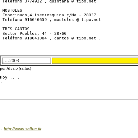
 Teléfono 3774922 , quintana @ tipo.net

 MOSTOLES

 Empecinado,4 (semiesquina c/Ma - 28937 

 Teléfono 916646659 , mostoles @ tipo.net

 TRES CANTOS 

 Sector Pueblos, 44 - 28760 

 Teléfono 918041084 , cantos @ tipo.net .
, - -2003
por Álvaro (salluc)
Hoy ....

.
-
http://www.salluc.tk