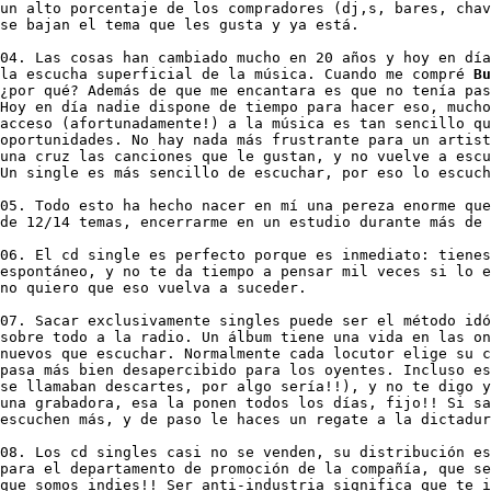
un alto porcentaje de los compradores (dj‚s, bares, chav
se bajan el tema que les gusta y ya está. 

04. Las cosas han cambiado mucho en 20 años y hoy en día
la escucha superficial de la música. Cuando me compré 
Bu
¿por qué? Además de que me encantara es que no tenía pas
Hoy en día nadie dispone de tiempo para hacer eso, mucho
acceso (afortunadamente!) a la música es tan sencillo qu
oportunidades. No hay nada más frustrante para un artist
una cruz las canciones que le gustan, y no vuelve a escu
Un single es más sencillo de escuchar, por eso lo escuch
05. Todo esto ha hecho nacer en mí una pereza enorme que
de 12/14 temas, encerrarme en un estudio durante más de 
06. El cd single es perfecto porque es inmediato: tienes
espontáneo, y no te da tiempo a pensar mil veces si lo e
no quiero que eso vuelva a suceder. 

07. Sacar exclusivamente singles puede ser el método idó
sobre todo a la radio. Un álbum tiene una vida en las on
nuevos que escuchar. Normalmente cada locutor elige su c
pasa más bien desapercibido para los oyentes. Incluso es
se llamaban descartes, por algo sería!!), y no te digo y
una grabadora, esa la ponen todos los días, fijo!! Si sa
escuchen más, y de paso le haces un regate a la dictadur
08. Los cd singles casi no se venden, su distribución es
para el departamento de promoción de la compañía, que se
que somos indies!! Ser anti-industria significa que te i