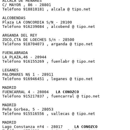
 ALCALA DE HENARES

 C/ MAYOR , 86 - 28801 

 Teléfono 918810181 , alcala @ tipo.net

 ALCOBENDAS

 Plaza LA CONCORDIA S/N - 28100 

 Teléfono 916239084 , alcobend @ tipo.net

 ARGANDA DEL REY

 ZOCO,CTA DE LOECHES S/n - 28500 

 Teléfono 918704073 , arganda @ tipo.net

 FUENLABRADA

 LA PLAZA,46 - 28944 

 Teléfono 916155269 , fuenlabr @ tipo.net

 LEGANES

 PALOMARES N§ 1 - 28911 

 Teléfono 916946451 , leganes @ tipo.net

 MADRID

 FUENCARRAL 4 - 28004	
LA CONOZCO
 Teléfono 915217837 , fuencarral @ tipo.net 

 MADRID

 Peña Gorbea, 5 - 28053 

 Teléfono 915516556 , vallecas @ tipo.net

 MADRID

 Lago Constanza nº4 - 28017	
LA CONOZCO