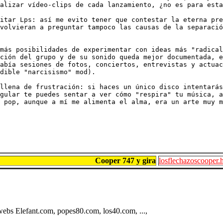
alizar vídeo-clips de cada lanzamiento, ¿no es para esta
itar Lps: así me evito tener que contestar la eterna pre
volvieran a preguntar tampoco las causas de la separació
más posibilidades de experimentar con ideas más "radical
ción del grupo y de su sonido queda mejor documentada, e
abía sesiones de fotos, conciertos, entrevistas y actuac
dible "narcisismo" mod). 

llena de frustración: si haces un único disco intentarás
gular te puedes sentar a ver cómo "respira" tu música, a
 pop, aunque a mí me alimenta el alma, era un arte muy m
Cooper 747 y gira
losflechazoscooper.
 webs Elefant.com, popes80.com, los40.com, ...,