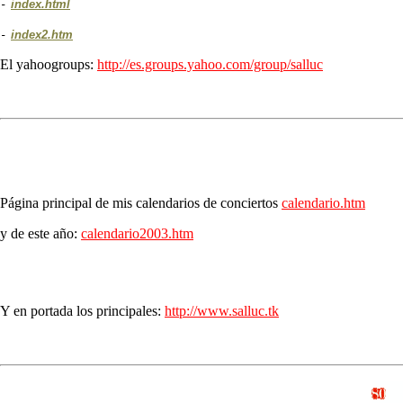
-
index.html
-
index2.htm
El yahoogroups:
http://es.groups.yahoo.com/group/salluc
Página principal de mis calendarios de conciertos
calendario.htm
y de este año:
calendario2003.htm
Y en portada los principales:
http://www.salluc.tk