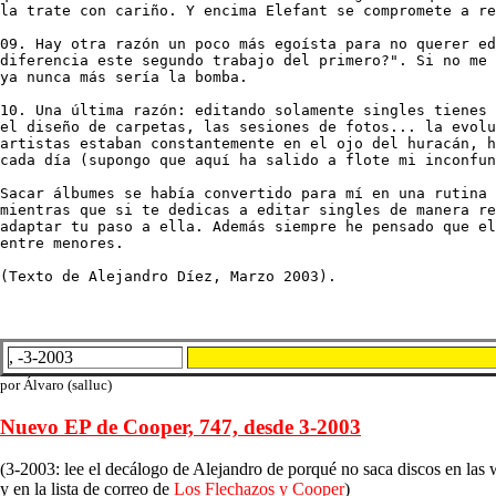
la trate con cariño. Y encima Elefant se compromete a re
09. Hay otra razón un poco más egoísta para no querer ed
diferencia este segundo trabajo del primero?". Si no me 
ya nunca más sería la bomba. 

10. Una última razón: editando solamente singles tienes 
el diseño de carpetas, las sesiones de fotos... la evolu
artistas estaban constantemente en el ojo del huracán, h
cada día (supongo que aquí ha salido a flote mi inconfun
Sacar álbumes se había convertido para mí en una rutina 
mientras que si te dedicas a editar singles de manera re
adaptar tu paso a ella. Además siempre he pensado que el
entre menores. 

(Texto de Alejandro Díez, Marzo 2003).
, -3-2003
por Álvaro (salluc)
Nuevo EP de Cooper, 747, desde 3-2003
(3-2003: lee el decálogo de Alejandro de porqué no saca discos en las
y en la lista de correo de
Los Flechazos y Cooper
)