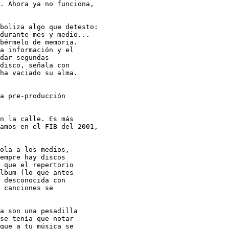
. Ahora ya no funciona, 

boliza algo que detesto: 

durante mes y medio... 

bérmelo de memoria. 

a información y el 

dar segundas 

disco, señala con 

ha vaciado su alma. 

a pre-producción 

n la calle. Es más 

amos en el FIB del 2001, 

ola a los medios, 

empre hay discos 

 que el repertorio 

lbum (lo que antes 

 desconocida con 

 canciones se 

a son una pesadilla 

se tenía que notar 

que a tu música se 
