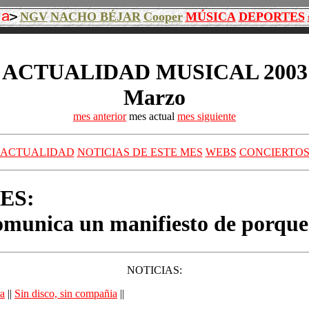
NGV
NACHO BÉJAR
Cooper
MÚSICA
DEPORTES
ACTUALIDAD MUSICAL 2003
Marzo
mes anterior
mes actual
mes siguiente
ACTUALIDAD
NOTICIAS DE ESTE MES
WEBS
CONCIERTO
ES:
munica un manifiesto de porque 
NOTICIAS:
ra
||
Sin disco, sin compañia
||