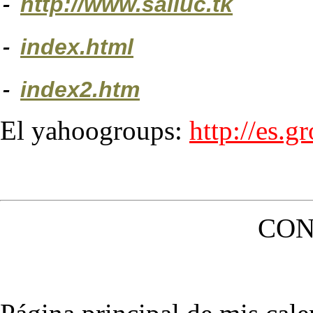
-
http://www.salluc.tk
-
index.html
-
index2.htm
El yahoogroups:
http://es.
CON