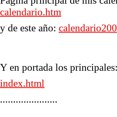
Página principal de mis cale
calendario.htm
y de este año:
calendario20
Y en portada los principales
index.html
......................