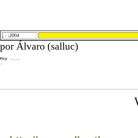
, - -2004
por Álvaro (salluc)
Hoy ....

.