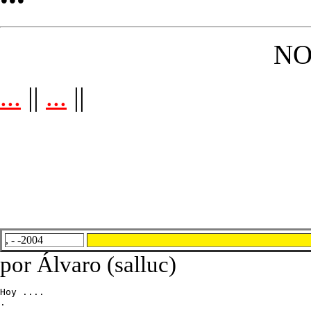
NO
...
||
...
||
, - -2004
por Álvaro (salluc)
Hoy ....

.