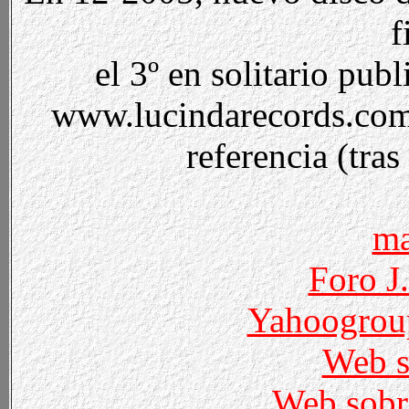
f
el 3º en solitario pu
www.lucindarecords.com,
referencia (tras
m
Foro J
Yahoogrou
Web 
Web sobr