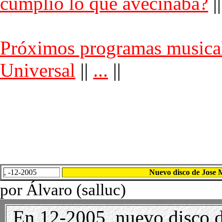
cumplió lo que avecinaba?
||
Próximos programas musica
Universal
||
...
||
, -12-2005
Nuevo disco de Jose
por Álvaro (salluc)
En 12-2005, nuevo disco d