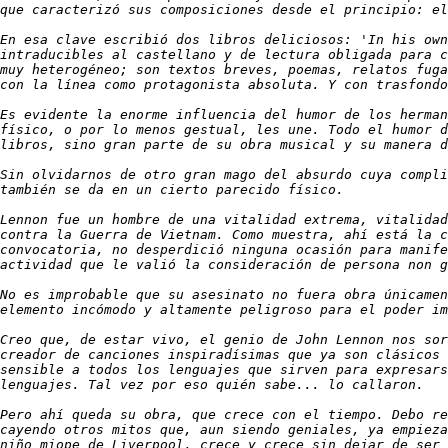
que caracterizó sus composiciones desde el principio: el
En esa clave escribió dos libros deliciosos: 'In his own
intraducibles al castellano y de lectura obligada para c
muy heterogéneo; son textos breves, poemas, relatos fuga
con la línea como protagonista absoluta. Y con trasfondo
Es evidente la enorme influencia del humor de los herman
físico, o por lo menos gestual, les une. Todo el humor d
libros, sino gran parte de su obra musical y su manera d
Sin olvidarnos de otro gran mago del absurdo cuya compli
también se da en un cierto parecido físico.

Lennon fue un hombre de una vitalidad extrema, vitalidad
contra la Guerra de Vietnam. Como muestra, ahí está la c
convocatoria, no desperdició ninguna ocasión para manife
actividad que le valió la consideración de persona non g
No es improbable que su asesinato no fuera obra únicamen
elemento incómodo y altamente peligroso para el poder im
Creo que, de estar vivo, el genio de John Lennon nos sor
creador de canciones inspiradísimas que ya son clásicos 
sensible a todos los lenguajes que sirven para expresars
lenguajes. Tal vez por eso quién sabe... lo callaron.

Pero ahí queda su obra, que crece con el tiempo. Debo re
cayendo otros mitos que, aun siendo geniales, ya empieza
niño miope de Liverpool, crece y crece sin dejar de ser 