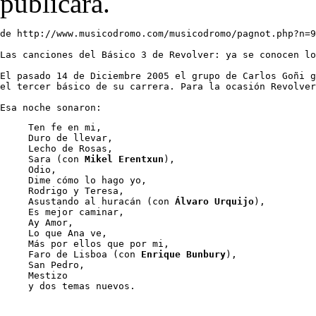
publicará.
de http://www.musicodromo.com/musicodromo/pagnot.php?n=9
Las canciones del Básico 3 de Revolver: ya se conocen lo
El pasado 14 de Diciembre 2005 el grupo de Carlos Goñi g
el tercer básico de su carrera. Para la ocasión Revolver
Ten fe en mi, 

Duro de llevar, 

Lecho de Rosas, 

Sara (con 
Mikel Erentxun
), 

Odio, 

Dime cómo lo hago yo, 

Rodrigo y Teresa, 

Asustando al huracán (con 
Álvaro Urquijo
), 

Es mejor caminar, 

Ay Amor, 

Lo que Ana ve, 

Más por ellos que por mi, 

Faro de Lisboa (con 
Enrique Bunbury
), 

San Pedro, 

Mestizo 

y dos temas nuevos.