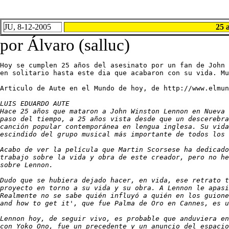
JU, 8-12-2005
25 
por Álvaro (salluc)
Hoy se cumplen 25 años del asesinato por un fan de John 
en solitario hasta este dia que acabaron con su vida. Mu
Articulo de Aute en el Mundo de hoy, de http://www.elmun
LUIS EDUARDO AUTE

Hace 25 años que mataron a John Winston Lennon en Nueva 
paso del tiempo, a 25 años vista desde que un descerebra
canción popular contemporánea en lengua inglesa. Su vida
escindido del grupo musical más importante de todos los 
Acabo de ver la película que Martin Scorsese ha dedicado
trabajo sobre la vida y obra de este creador, pero no he
sobre Lennon.

Dudo que se hubiera dejado hacer, en vida, ese retrato t
proyecto en torno a su vida y su obra. A Lennon le apasi
Realmente no se sabe quién influyó a quién en los guione
and how to get it', que fue Palma de Oro en Cannes, es u
Lennon hoy, de seguir vivo, es probable que anduviera en
con Yoko Ono, fue un precedente y un anuncio del espacio