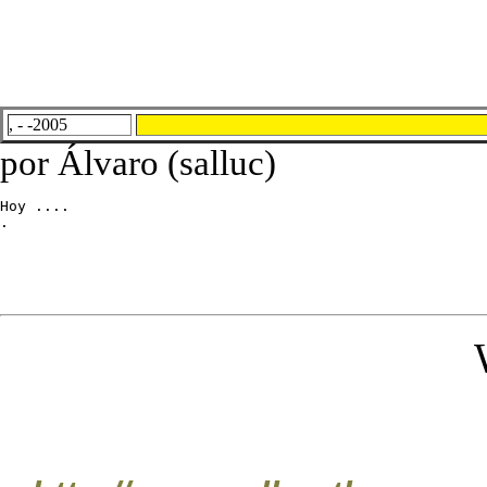
, - -2005
por Álvaro (salluc)
Hoy ....

.