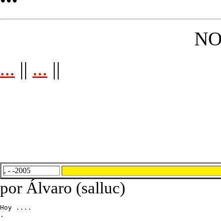
NO
...
||
...
||
, - -2005
por Álvaro (salluc)
Hoy ....

.