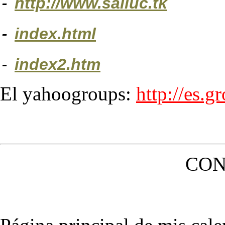
-
http://www.salluc.tk
-
index.html
-
index2.htm
El yahoogroups:
http://es.
CON