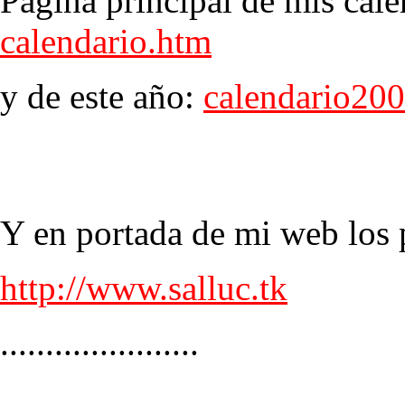
Página principal de mis cale
calendario.htm
y de este año:
calendario20
Y en portada de mi web los p
http://www.salluc.tk
......................