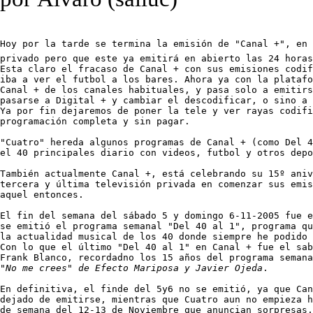
Hoy por la tarde se termina la emisión de "Canal +", en 
privado pero que este ya emitirá en abierto las 24 horas
Esta claro el fracaso de Canal + con sus emisiones codif
iba a ver el futbol a los bares. Ahora ya con la platafo
Canal + de los canales habituales, y pasa solo a emitirs
pasarse a Digital + y cambiar el descodificar, o sino a 
Ya por fin dejaremos de poner la tele y ver rayas codifi
programación completa y sin pagar.

"Cuatro" hereda algunos programas de Canal + (como Del 4
el 40 principales diario con videos, futbol y otros depo
También actualmente Canal +, está celebrando su 15º aniv
tercera y última televisión privada en comenzar sus emis
aquel entonces.

El fin del semana del sábado 5 y domingo 6-11-2005 fue e
se emitió el programa semanal "Del 40 al 1", programa qu
la actualidad musical de los 40 donde siempre he podido 
Con lo que el último "Del 40 al 1" en Canal + fue el sab
"No me crees" de Efecto Mariposa y Javier Ojeda
.

En definitiva, el finde del 5y6 no se emitió, ya que Can
dejado de emitirse, mientras que Cuatro aun no empieza h
de semana del 12-13 de Noviembre que anuncian sorpresas,