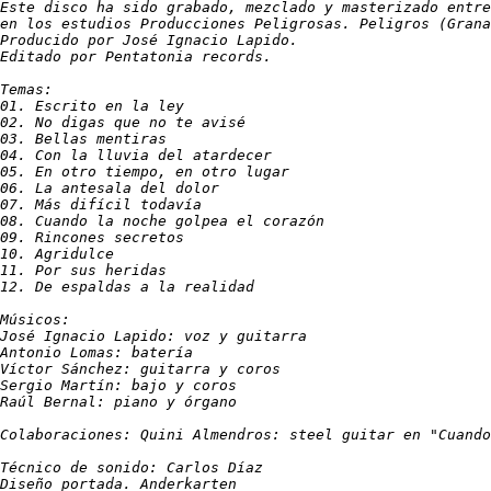
Este disco ha sido grabado, mezclado y masterizado entre
en los estudios Producciones Peligrosas. Peligros (Grana
Producido por José Ignacio Lapido.

Editado por Pentatonia records. 

Temas: 

01. Escrito en la ley

02. No digas que no te avisé

03. Bellas mentiras

04. Con la lluvia del atardecer

05. En otro tiempo, en otro lugar

06. La antesala del dolor

07. Más difícil todavía

08. Cuando la noche golpea el corazón

09. Rincones secretos

10. Agridulce

11. Por sus heridas

12. De espaldas a la realidad

Músicos:

José Ignacio Lapido: voz y guitarra

Antonio Lomas: batería

Víctor Sánchez: guitarra y coros

Sergio Martín: bajo y coros

Raúl Bernal: piano y órgano

Colaboraciones: Quini Almendros: steel guitar en "Cuando
Técnico de sonido: Carlos Díaz

Diseño portada. Anderkarten
