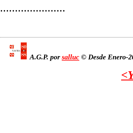
......................
A.G.P. por
salluc
© Desde Enero-20
<