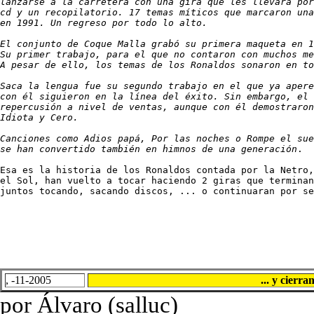
lanzarse a la carretera con una gira que les llevará por
cd y un recopilatorio. 17 temas míticos que marcaron una
en 1991. Un regreso por todo lo alto.

El conjunto de Coque Malla grabó su primera maqueta en 1
Su primer trabajo, para el que no contaron con muchos me
A pesar de ello, los temas de los Ronaldos sonaron en to
Saca la lengua fue su segundo trabajo en el que ya apere
con él siguieron en la línea del éxito. Sin embargo, el 
repercusión a nivel de ventas, aunque con él demostraron
Idiota y Cero.

Canciones como Adios papá, Por las noches o Rompe el sue
se han convertido también en himnos de una generación
.

Esa es la historia de los Ronaldos contada por la Netro,
el Sol, han vuelto a tocar haciendo 2 giras que terminan
juntos tocando, sacando discos, ... o continuaran por se
, -11-2005
... y cierra
por Álvaro (salluc)