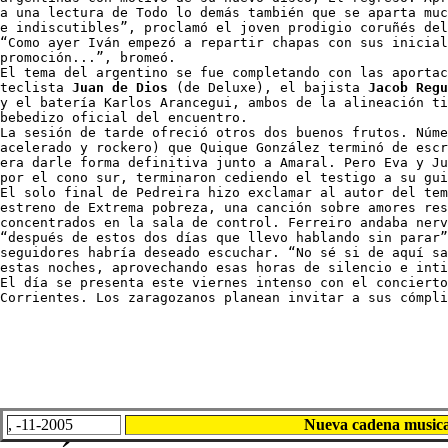
a una lectura de Todo lo demás también que se aparta muc
e indiscutibles”, proclamó el joven prodigio coruñés del
“Como ayer Iván empezó a repartir chapas con sus inicial
promoción...”, bromeó.

El tema del argentino se fue completando con las aportac
teclista 
Juan de Dios
 (de Deluxe), el bajista 
Jacob Regu
y el batería Karlos Arancegui, ambos de la alineación ti
bebedizo oficial del encuentro.

La sesión de tarde ofreció otros dos buenos frutos. Núme
acelerado y rockero) que Quique González terminó de escr
era darle forma definitiva junto a Amaral. Pero Eva y Ju
por el cono sur, terminaron cediendo el testigo a su gui
El solo final de Pedreira hizo exclamar al autor del tem
estreno de Extrema pobreza, una canción sobre amores res
concentrados en la sala de control. Ferreiro andaba nerv
“después de estos dos días que llevo hablando sin parar”
seguidores habría deseado escuchar. “No sé si de aquí sa
estas noches, aprovechando esas horas de silencio e inti
El día se presenta este viernes intenso con el concierto
Corrientes. Los zaragozanos planean invitar a sus cómpli
, -11-2005
Nueva cadena musi