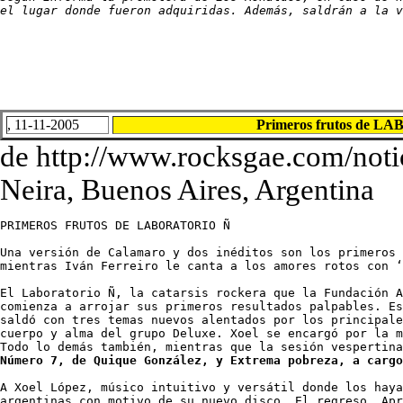
el lugar donde fueron adquiridas. Además, saldrán a la v
, 11-11-2005
Primeros frutos de 
de http://www.rocksgae.com/notic
Neira, Buenos Aires, Argentina
PRIMEROS FRUTOS DE LABORATORIO Ñ 

Una versión de Calamaro y dos inéditos son los primeros 
mientras Iván Ferreiro le canta a los amores rotos con ‘
El Laboratorio Ñ, la catarsis rockera que la Fundación A
comienza a arrojar sus primeros resultados palpables. Es
saldó con tres temas nuevos alentados por los principale
cuerpo y alma del grupo Deluxe. Xoel se encargó por la m
Número 7, de Quique González, y Extrema pobreza, a cargo
A Xoel López, músico intuitivo y versátil donde los haya
argentinas con motivo de su nuevo disco, El regreso. Apr