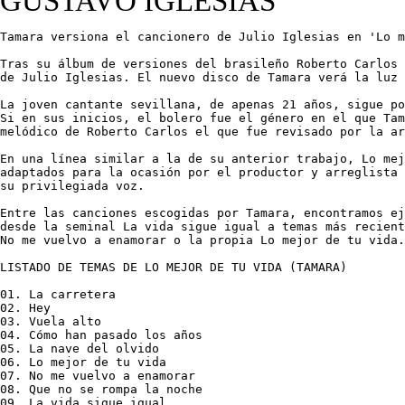
GUSTAVO IGLESIAS
Tamara versiona el cancionero de Julio Iglesias en 'Lo m
Tras su álbum de versiones del brasileño Roberto Carlos 
de Julio Iglesias. El nuevo disco de Tamara verá la luz 
La joven cantante sevillana, de apenas 21 años, sigue po
Si en sus inicios, el bolero fue el género en el que Tam
melódico de Roberto Carlos el que fue revisado por la ar
En una línea similar a la de su anterior trabajo, Lo mej
adaptados para la ocasión por el productor y arreglista 
su privilegiada voz.

Entre las canciones escogidas por Tamara, encontramos ej
desde la seminal La vida sigue igual a temas más recient
No me vuelvo a enamorar o la propia Lo mejor de tu vida.

LISTADO DE TEMAS DE LO MEJOR DE TU VIDA (TAMARA)

01. La carretera

02. Hey

03. Vuela alto

04. Cómo han pasado los años

05. La nave del olvido

06. Lo mejor de tu vida

07. No me vuelvo a enamorar

08. Que no se rompa la noche

09. La vida sigue igual
