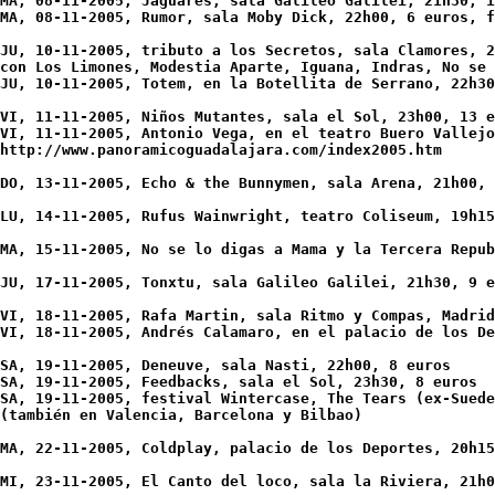
MA, 08-11-2005, Jaguares, sala Galileo Galilei, 21h30, 1
MA, 08-11-2005, Rumor, sala Moby Dick, 22h00, 6 euros, f
JU, 10-11-2005, tributo a los Secretos, sala Clamores, 2
con Los Limones, Modestia Aparte, Iguana, Indras, No se 
JU, 10-11-2005, Totem, en la Botellita de Serrano, 22h30
VI, 11-11-2005, Niños Mutantes, sala el Sol, 23h00, 13 e
VI, 11-11-2005, Antonio Vega, en el teatro Buero Vallejo
http://www.panoramicoguadalajara.com/index2005.htm 

DO, 13-11-2005, Echo & the Bunnymen, sala Arena, 21h00, 
LU, 14-11-2005, Rufus Wainwright, teatro Coliseum, 19h15
MA, 15-11-2005, No se lo digas a Mama y la Tercera Repub
JU, 17-11-2005, Tonxtu, sala Galileo Galilei, 21h30, 9 e
VI, 18-11-2005, Rafa Martin, sala Ritmo y Compas, Madrid
VI, 18-11-2005, Andrés Calamaro, en el palacio de los De
SA, 19-11-2005, Deneuve, sala Nasti, 22h00, 8 euros

SA, 19-11-2005, Feedbacks, sala el Sol, 23h30, 8 euros

SA, 19-11-2005, festival Wintercase, The Tears (ex-Suede
(también en Valencia, Barcelona y Bilbao)

MA, 22-11-2005, Coldplay, palacio de los Deportes, 20h15
MI, 23-11-2005, El Canto del loco, sala la Riviera, 21h0