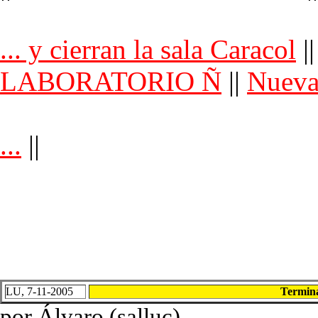
... y cierran la sala Caracol
|
LABORATORIO Ñ
||
Nueva
...
||
LU, 7-11-2005
Termina
por Álvaro (salluc)