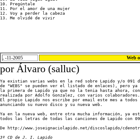
10. Pregúntale

11. Por el amor de una mujer

12. Voy a perder la cabeza

13. Me olvidé de vivir
, -11-2005
Web of
por Álvaro (salluc)
Ya existian varias webs en la red sobre Lapido y/o 091 d
de "WEBS" se pueden ver el listado de enlaces), pero ya 
la primera de Lapido ya que no la tenia hasta ahora, con
realizada por Adolfo Gonzalez, con varios colaboradores.

El propio Lapido nos escribe por email este mes a todos 
anunciando su nuevo disco y su nueva web.

Ya en la nueva web, entre otra mucha información, ya est
todos las letras de todas las canciones de Lapido con 09
De http://www.joseignaciolapido.net/discoslapido/cdenotr
3º CD de J. I. Lapido
