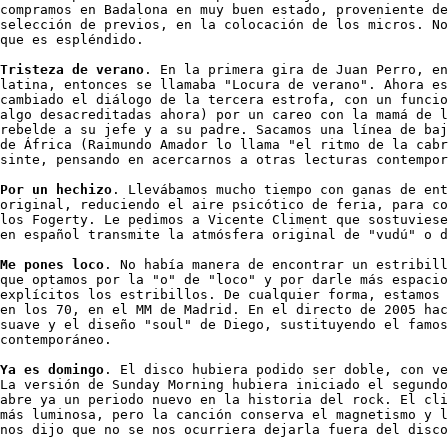
compramos en Badalona en muy buen estado, proveniente de
selección de previos, en la colocación de los micros. No
que es espléndido. 

Tristeza de verano
. En la primera gira de Juan Perro, en
latina, entonces se llamaba "Locura de verano". Ahora es
cambiado el diálogo de la tercera estrofa, con un funcio
algo desacreditadas ahora) por un careo con la mamá de l
rebelde a su jefe y a su padre. Sacamos una línea de baj
de África (Raimundo Amador lo llama "el ritmo de la cabr
sinte, pensando en acercarnos a otras lecturas contempor
Por un hechizo
. Llevábamos mucho tiempo con ganas de ent
original, reduciendo el aire psicótico de feria, para co
los Fogerty. Le pedimos a Vicente Climent que sostuviese
en español transmite la atmósfera original de "vudú" o d
Me pones loco
. No había manera de encontrar un estribill
que optamos por la "o" de "loco" y por darle más espacio
explícitos los estribillos. De cualquier forma, estamos 
en los 70, en el MM de Madrid. En el directo de 2005 hac
suave y el diseño "soul" de Diego, sustituyendo el famos
contemporáneo. 

Ya es domingo
. El disco hubiera podido ser doble, con ve
La versión de Sunday Morning hubiera iniciado el segundo
abre ya un periodo nuevo en la historia del rock. El cli
más luminosa, pero la canción conserva el magnetismo y l
nos dijo que no se nos ocurriera dejarla fuera del disco