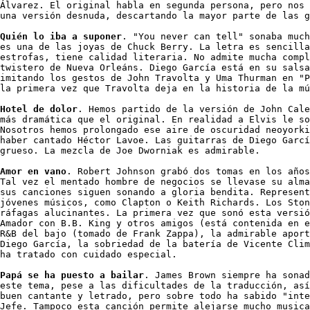
Álvarez. El original habla en segunda persona, pero nos 
una versión desnuda, descartando la mayor parte de las g
Quién lo iba a suponer
. "You never can tell" sonaba much
es una de las joyas de Chuck Berry. La letra es sencilla
estrofas, tiene calidad literaria. No admite mucha compl
twistero de Nueva Orleáns. Diego García está en su salsa
imitando los gestos de John Travolta y Uma Thurman en "P
la primera vez que Travolta deja en la historia de la mú
Hotel de dolor
. Hemos partido de la versión de John Cale
más dramática que el original. En realidad a Elvis le so
Nosotros hemos prolongado ese aire de oscuridad neoyorki
haber cantado Héctor Lavoe. Las guitarras de Diego Garcí
grueso. La mezcla de Joe Dworniak es admirable. 

Amor en vano
. Robert Johnson grabó dos tomas en los años
Tal vez el mentado hombre de negocios se llevase su alma
sus canciones siguen sonando a gloria bendita. Represent
jóvenes músicos, como Clapton o Keith Richards. Los Ston
ráfagas alucinantes. La primera vez que sonó esta versió
Amador con B.B. King y otros amigos (está contenida en e
R&B del bajo (tomado de Frank Zappa), la admirable aport
Diego García, la sobriedad de la batería de Vicente Clim
ha tratado con cuidado especial. 

Papá se ha puesto a bailar
. James Brown siempre ha sonad
este tema, pese a las dificultades de la traducción, así
buen cantante y letrado, pero sobre todo ha sabido "inte
Jefe. Tampoco esta canción permite alejarse mucho musica