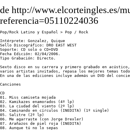
de http://www.elcorteingles.es/m
referencia=05110224036
Pop/Rock Latino y Español > Pop / Rock 

Intérprete: Gonzalez, Quique 

Sello Discográfico: DRO EAST WEST

Soporte: CD solo o CD+DVD

Fecha Edición: 02/04/2006.

Tipo Grabación: Directo.

Sexto disco en su carrera y primero grabado en acústico,
varios artistas invitados, repasa los mejores temas todo
En una de las ediciones incluye además un DVD del concie
Canciones

CD

01. Miss camiseta mojada 

02. Kamikazes enamorados (4º lp)

03. La ciudad del viento (2º lp) 

04. Caminando en círculos (INEDITA) (1º single)

05. Salitre (2º lp)

06. Me agarraste (con Jorge Drexler)

07. Arañazos de piel roja (INEDITA)

08. Aunque tú no lo sepas
