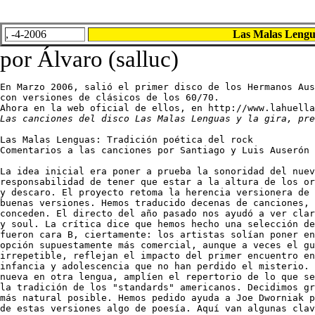
, -4-2006
Las Malas Lengu
por Álvaro (salluc)
En Marzo 2006, salió el primer disco de los Hermanos Aus
con versiones de clásicos de los 60/70. 

Las canciones del disco Las Malas Lenguas y la gira, pr
Las Malas Lenguas: Tradición poética del rock 

Comentarios a las canciones por Santiago y Luis Auserón 

La idea inicial era poner a prueba la sonoridad del nuev
responsabilidad de tener que estar a la altura de los or
y descaro. El proyecto retoma la herencia versionera de 
buenas versiones. Hemos traducido decenas de canciones, 
conceden. El directo del año pasado nos ayudó a ver clar
y soul. La crítica dice que hemos hecho una selección de
fueron cara B, ciertamente: los artistas solían poner en
opción supuestamente más comercial, aunque a veces el gu
irrepetible, reflejan el impacto del primer encuentro en
infancia y adolescencia que no han perdido el misterio. 
nueva en otra lengua, amplíen el repertorio de lo que se
la tradición de los "standards" americanos. Decidimos gr
más natural posible. Hemos pedido ayuda a Joe Dworniak p
de estas versiones algo de poesía. Aquí van algunas clav