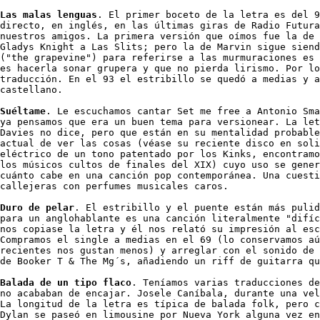
Las malas lenguas
. El primer boceto de la letra es del 9
directo, en inglés, en las últimas giras de Radio Futura
nuestros amigos. La primera versión que oímos fue la de 
Gladys Knight a Las Slits; pero la de Marvin sigue siend
("the grapevine") para referirse a las murmuraciones es 
es hacerla sonar grupera y que no pierda lirismo. Por lo
traducción. En el 93 el estribillo se quedó a medias y a
castellano. 

Suéltame
. Le escuchamos cantar Set me free a Antonio Sma
ya pensamos que era un buen tema para versionear. La let
Davies no dice, pero que están en su mentalidad probable
actual de ver las cosas (véase su reciente disco en soli
eléctrico de un tono patentado por los Kinks, encontramo
los músicos cultos de finales del XIX) cuyo uso se gener
cuánto cabe en una canción pop contemporánea. Una cuesti
callejeras con perfumes musicales caros. 

Duro de pelar
. El estribillo y el puente están más pulid
para un anglohablante es una canción literalmente "difíc
nos copiase la letra y él nos relató su impresión al esc
Compramos el single a medias en el 69 (lo conservamos aú
recientes nos gustan menos) y arreglar con el sonido de 
de Booker T & The Mg´s, añadiendo un riff de guitarra qu
Balada de un tipo flaco
. Teníamos varias traducciones de
no acababan de encajar. Josele Caníbala, durante una vel
La longitud de la letra es típica de balada folk, pero c
Dylan se paseó en limousine por Nueva York alguna vez en