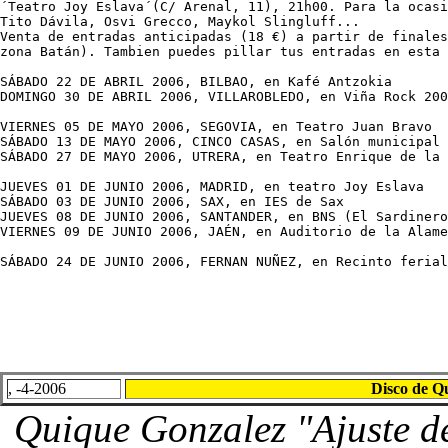
´Teatro Joy Eslava´(C/ Arenal, 11), 21h00. Para la ocasi
Tito Dávila, Osvi Grecco, Maykol Slingluff... 

Venta de entradas anticipadas (18 €) a partir de finales
zona Batán). Tambien puedes pillar tus entradas en esta 
SÁBADO 22 DE ABRIL 2006, BILBAO, en Kafé Antzokia 

DOMINGO 30 DE ABRIL 2006, VILLAROBLEDO, en Viña Rock 200
VIERNES 05 DE MAYO 2006, SEGOVIA, en Teatro Juan Bravo 

SÁBADO 13 DE MAYO 2006, CINCO CASAS, en Salón municipal 

SÁBADO 27 DE MAYO 2006, UTRERA, en Teatro Enrique de la 
JUEVES 01 DE JUNIO 2006, MADRID, en teatro Joy Eslava 

SÁBADO 03 DE JUNIO 2006, SAX, en IES de Sax 

JUEVES 08 DE JUNIO 2006, SANTANDER, en BNS (El Sardinero
VIERNES 09 DE JUNIO 2006, JAÉN, en Auditorio de la Alame
SÁBADO 24 DE JUNIO 2006, FERNAN NUÑEZ, en Recinto ferial
, -4-2006
Disco de Qu
Quique Gonzalez "Ajuste de