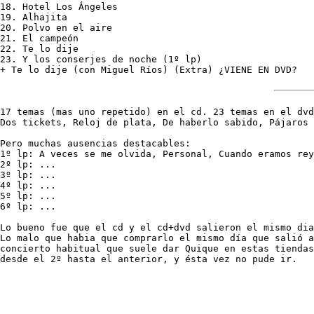
18. Hotel Los Ángeles

19. Alhajita

20. Polvo en el aire 

21. El campeón

22. Te lo dije 

23. Y los conserjes de noche (1º lp)

+ Te lo dije (con Miguel Ríos) (Extra) ¿VIENE EN DVD?

17 temas (mas uno repetido) en el cd. 23 temas en el dvd
Dos tickets, Reloj de plata, De haberlo sabido, Pájaros 
Pero muchas ausencias destacables:

1º lp: A veces se me olvida, Personal, Cuando eramos rey
2º lp: ...

3º lp: ...

4º lp: ...

5º lp: ...

6º lp: ...

Lo bueno fue que el cd y el cd+dvd salieron el mismo dia
Lo malo que habia que comprarlo el mismo día que salió a
concierto habitual que suele dar Quique en estas tiendas
desde el 2º hasta el anterior, y ésta vez no pude ir.