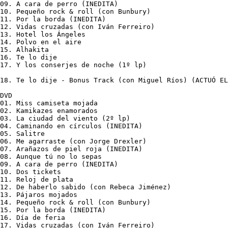
09. A cara de perro (INEDITA)

10. Pequeño rock & roll (con Bunbury)

11. Por la borda (INEDITA)

12. Vidas cruzadas (con Iván Ferreiro)

13. Hotel los Ángeles

14. Polvo en el aire

15. Alhakita

16. Te lo dije 

17. Y los conserjes de noche (1º lp)

18. Te lo dije - Bonus Track (con Miguel Ríos) (ACTUÓ EL
DVD

01. Miss camiseta mojada 	

02. Kamikazes enamorados 	

03. La ciudad del viento (2º lp)

04. Caminando en círculos (INEDITA)

05. Salitre 			

06. Me agarraste (con Jorge Drexler) 

07. Arañazos de piel roja (INEDITA)

08. Aunque tú no lo sepas 	

09. A cara de perro (INEDITA)

10. Dos tickets

11. Reloj de plata

12. De haberlo sabido (con Rebeca Jiménez)

13. Pájaros mojados

14. Pequeño rock & roll (con Bunbury) 

15. Por la borda (INEDITA) 

16. Día de feria 

17. Vidas cruzadas (con Iván Ferreiro)
