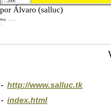
, - -2006
por Álvaro (salluc)
Hoy ....

.
-
http://www.salluc.tk
-
index.html