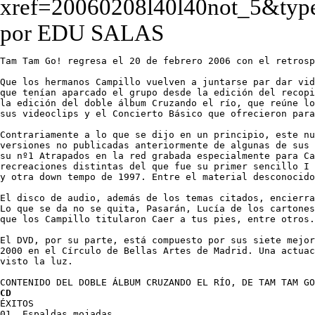
xref=20060208l40l40not_5&typ
por EDU SALAS
Tam Tam Go! regresa el 20 de febrero 2006 con el retrosp
Que los hermanos Campillo vuelven a juntarse par dar vid
que tenían aparcado el grupo desde la edición del recopi
la edición del doble álbum Cruzando el río, que reúne lo
sus videoclips y el Concierto Básico que ofrecieron para
Contrariamente a lo que se dijo en un principio, este nu
versiones no publicadas anteriormente de algunas de sus 
su nº1 Atrapados en la red grabada especialmente para Ca
recreaciones distintas del que fue su primer sencillo I 
y otra down tempo de 1997. Entre el material desconocido
El disco de audio, además de los temas citados, encierra
Lo que se da no se quita, Pasarán, Lucía de los cartones
que los Campillo titularon Caer a tus pies, entre otros.

El DVD, por su parte, está compuesto por sus siete mejor
2000 en el Círculo de Bellas Artes de Madrid. Una actuac
visto la luz.

CD
ÉXITOS

01. Espaldas mojadas
