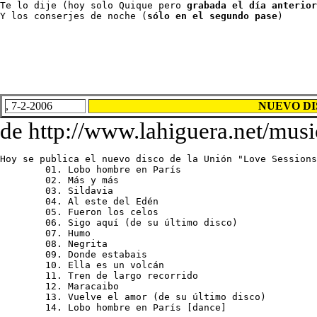
Te lo dije (hoy solo Quique pero 
grabada el día anterior
Y los conserjes de noche (
sólo en el segundo pase
)
, 7-2-2006
NUEVO DIS
de http://www.lahiguera.net/music
Hoy se publica el nuevo disco de la Unión "Love Sessions
	01. Lobo hombre en París

	02. Más y más

	03. Sildavia

	04. Al este del Edén

	05. Fueron los celos

	06. Sigo aquí (de su último disco)

	07. Humo

	08. Negrita

	09. Donde estabais

	10. Ella es un volcán

	11. Tren de largo recorrido

	12. Maracaibo

	13. Vuelve el amor (de su último disco)

	14. Lobo hombre en París [dance]
