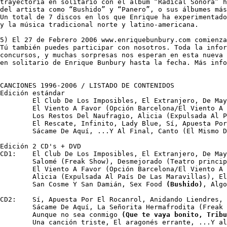
trayectoria en solitario con el álbum “Radical Sonora” h
del artista como “Bushido” y “Panero”, o sus álbumes más
Un total de 7 discos en los que Enrique ha experimentado
y la música tradicional norte y latino-americana.

5) El 27 de Febrero 2006 www.enriquebunbury.com comienza
Tú también puedes participar con nosotros. Toda la infor
concursos, y muchas sorpresas nos esperan en esta nueva 
en solitario de Enrique Bunbury hasta la fecha. Más info
CANCIONES 1996-2006 / LISTADO DE CONTENIDOS 

Edición estándar

	El Club De Los Imposibles, El Extranjero, De Mayor, Que Tengas Suertecita, 

	El Viento A Favor (Opción Barcelona/El Viento A Favor E.P), 

	Los Restos Del Naufragio, Alicia (Expulsada Al País De Las Maravillas), 

	El Rescate, Infinito, Lady Blue, Sí, Apuesta Por El Rocanrol, El Jinete, 

	Sácame De Aquí, ...Y Al Final, Canto (El Mismo Dolor).

Edición 2 CD's + DVD

CD1:	El Club De Los Imposibles, El Extranjero, De Mayor, Que Tengas Suertecita, 

	Salomé (Freak Show), Desmejorado (Teatro principal), 

	El Viento A Favor (Opción Barcelona/El Viento A Favor E.P), Los Restos Del Naufragio, 

	Alicia (Expulsada Al País De Las Maravillas), El Rescate, Lady Blue, 

	San Cosme Y San Damián, Sex Food 
(Bushido)
, Algo
CD2:	Sí, Apuesta Por El Rocanrol, Anidando Liendres, Enganchado A Ti, L´Amour (Freak Show), 

	Sácame De Aquí, La Señorita Hermafrodita (Freak Show), El Jinete, Infinito, 

	Aunque no sea conmigo 
(Que te vaya bonito, Tribu
	Una canción triste, El aragonés errante, ...Y al final, Canto (El Mismo Dolor).
