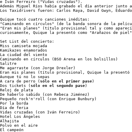
e Iván Ferreiro ("Vidas cruzadas"). 

Además Miguel Ríos había grabado el día anterior junto a
Los Taxidrivers fueron: Carlos Raya, David Gwyn, Eduardo
Quique tocó cuatro canciones inéditas: 

"Caminando en círculos" (de la banda sonora de la pelícu
"Eran mis planes" (título provisional tal y como aparecí
curiosamente, Quique la presentó como "Arañazos de piel"
Set List del concierto:

Miss camiseta mojada

Kamikazes enamorados

La ciudad del viento

Caminando en círculos (BSO Arena en los bolsillos)

Salitre

Me agarraste (con Jorge Drexler)

Eran mis planes (título provisional, Quique la presentó 
Aunque tú no lo sepas

A cara de perro (
sólo en el primer pase
)

Dos tickets (
sólo en el segundo pase
)

Reloj de plata

De haberlo sabido (con Rebeca Jiménez)

Pequeño rock'n'roll (con Enrique Bunbury)

Por la borda

Día de feria

Vidas cruzadas (con Iván Ferreiro)

Hotel Los Ángeles

Alhajita 

Polvo en el aire

El campeón
