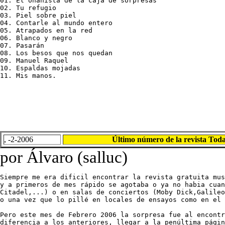
01. El onanista de la caja de sorpresas

02. Tu refugio

03. Piel sobre piel

04. Contarle al mundo entero

05. Atrapados en la red

06. Blanco y negro

07. Pasarán

08. Los besos que nos quedan

09. Manuel Raquel

10. Espaldas mojadas

11. Mis manos.
, -2-2006
Último número de la revista Toda
por Álvaro (salluc)
Siempre me era dificil encontrar la revista gratuita mus
y a primeros de mes rápido se agotaba o ya no habia cuan
Citadel,...) o en salas de conciertos (Moby Dick,Galileo
o una vez que lo pillé en locales de ensayos como en el 
Pero este mes de Febrero 2006 la sorpresa fue al encontr
diferencia a los anteriores, llegar a la penúltima págin