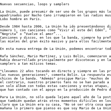
Nuevas secuencias, loops y samplers

La Unión, puede presumir de ser uno de los grupos más lo
apadrinados por Nacho Cano irrumpieron en las radios mus
Lobo hombre en París.

Desde 1984 hasta 2006, La Unión ha ido presentándonos di
número 1, con canciones como “Vivir al este del Edén”, “
“Negrita” o “Vuelve el amor”... 

Canciones y discos, en los que la banda, siempre ha pref
las mieles del gran éxito masivo y para ellos fácilmente
En esta nueva entrega de La Unión, podemos encontrar tod
Rafa Sánchez, Mario Martínez, y Luis Bolín, comenzaron a
había desarrollado principalmente por discotecas y en la
samplers a tan míticos temas.

"Llevamos 22 años tocando en directo y siempre en las pr
las nuevas generaciones", comenta Bolín. La respuesta es
chicos de la banda. "Además" prosigue Mario- "muchos de 
el contrario, nuestros primeros fans no se han parado a 
un solo álbum con todas estas canciones y estas etapas, 
que han contado con el apoyo en la producción de Pedro d
Para La Unión, no sólo queda lejano aquel año de la post
que también quedan atrás otros momentos difíciles en los
claro que La Unión era su casa, "No sé ser otra cosa que
mañana lo primero que pienso es que soy Mario de La Uni