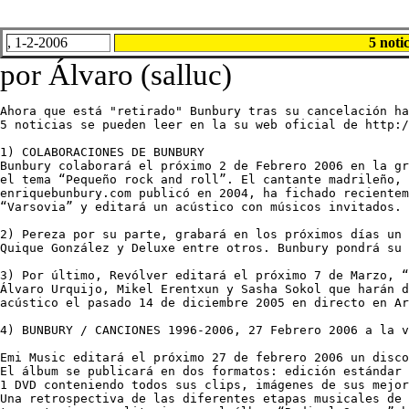
, 1-2-2006
5 noti
por Álvaro (salluc)
Ahora que está "retirado" Bunbury tras su cancelación ha
5 noticias se pueden leer en la su web oficial de http:/
1) COLABORACIONES DE BUNBURY

Bunbury colaborará el próximo 2 de Febrero 2006 en la gr
el tema “Pequeño rock and roll”. El cantante madrileño, 
enriquebunbury.com publicó en 2004, ha fichado recientem
“Varsovia” y editará un acústico con músicos invitados.

2) Pereza por su parte, grabará en los próximos días un 
Quique González y Deluxe entre otros. Bunbury pondrá su 
3) Por último, Revólver editará el próximo 7 de Marzo, “
Álvaro Urquijo, Mikel Erentxun y Sasha Sokol que harán d
acústico el pasado 14 de diciembre 2005 en directo en Ar
4) BUNBURY / CANCIONES 1996-2006, 27 Febrero 2006 a la v
Emi Music editará el próximo 27 de febrero 2006 un disco
El álbum se publicará en dos formatos: edición estándar 
1 DVD conteniendo todos sus clips, imágenes de sus mejor
Una retrospectiva de las diferentes etapas musicales de 