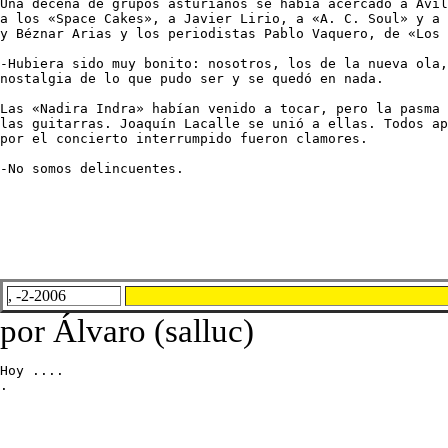
Una decena de grupos asturianos se había acercado a Avil
a los «Space Cakes», a Javier Lirio, a «A. C. Soul» y a 
y Béznar Arias y los periodistas Pablo Vaquero, de «Los 
-Hubiera sido muy bonito: nosotros, los de la nueva ola,
nostalgia de lo que pudo ser y se quedó en nada. 

Las «Nadira Indra» habían venido a tocar, pero la pasma 
las guitarras. Joaquín Lacalle se unió a ellas. Todos ap
por el concierto interrumpido fueron clamores. 

-No somos delincuentes.
, -2-2006
por Álvaro (salluc)
Hoy ....

.