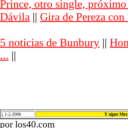
Prince, otro single, próximo
Dávila
||
Gira de Pereza con
5 noticias de Bunbury
||
Hom
...
||
, 1-2-2006
Y sigue Mec
por los40.com