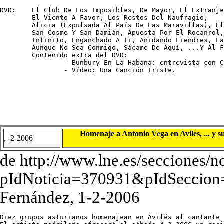
DVD:	El Club De Los Imposibles, De Mayor, El Extranjero, Salomé, Que Tengas Suertecita, 

	El Viento A Favor, Los Restos Del Naufragio, 

	Alicia (Expulsada Al País De Las Maravillas), El Rescate, Lady Blue, 

	San Cosme Y San Damián, Apuesta Por El Rocanrol, Sí, 

	Infinito, Enganchado A Ti, Anidando Liendres, La Señorita Hermafrodita, 

	Aunque No Sea Conmigo, Sácame De Aquí, ...Y Al Final, Algo En Común, Canto (El Mismo Dolor).

	Contenido extra del DVD:

		- Bunbury En La Habana: entrevista con Carlos Tena

		- Vídeo: Una Canción Triste.
Homenaje a Antonio Vega en Aviles, ... y s
, -2-2006
de http://www.lne.es/secciones/no
pIdNoticia=370931&pIdSeccion
Fernández, 1-2-2006
Diez grupos asturianos homenajean en Avilés al cantante 