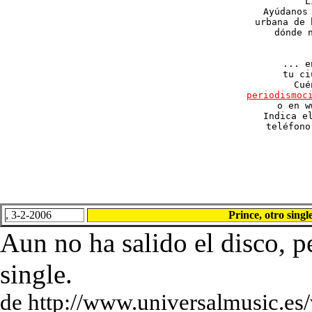
L
Ayúdanos 
urbana de 
dónde n
... e
tu ci
periodismoc

o en 
Indica el
teléfono
, 3-2-2006
Prince, otro singl
Aun no ha salido el disco, p
single.
de http://www.universalmusic.es