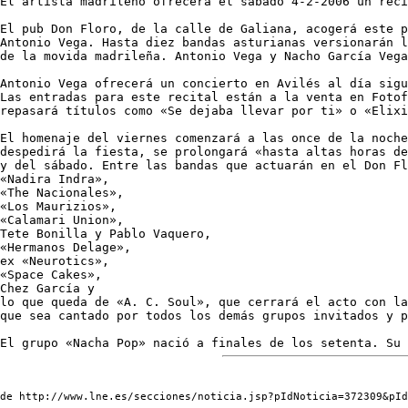
El artista madrileño ofrecerá el sábado 4-2-2006 un reci
El pub Don Floro, de la calle de Galiana, acogerá este p
Antonio Vega. Hasta diez bandas asturianas versionarán l
de la movida madrileña. Antonio Vega y Nacho García Vega
Antonio Vega ofrecerá un concierto en Avilés al día sigu
Las entradas para este recital están a la venta en Fotof
repasará títulos como «Se dejaba llevar por ti» o «Elixi
El homenaje del viernes comenzará a las once de la noche
despedirá la fiesta, se prolongará «hasta altas horas de
y del sábado. Entre las bandas que actuarán en el Don Fl
«Nadira Indra», 

«The Nacionales», 

«Los Maurizios», 

«Calamari Union», 

Tete Bonilla y Pablo Vaquero, 

«Hermanos Delage», 

ex «Neurotics», 

«Space Cakes», 

Chez García y 

lo que queda de «A. C. Soul», que cerrará el acto con la
que sea cantado por todos los demás grupos invitados y p
de http://www.lne.es/secciones/noticia.jsp?pIdNoticia=372309&pId