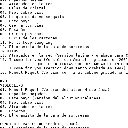
02. Atrapados en la red

03. Balas de cristal

04. Piel sobre piel

05. Lo que se da no se quita

06. Este payo

07. Caer a tus pies

08. Pasarán

09. Crimen pasional

10. Lucía de los cartones

11. We'll keep laughing

12. El onanista de la caja de sorpresas

INÉDITOS

13. Atrapados en la red (Versión latina - grabada para C
14. I come for you (Versión con Amaral - grabada en 2001
		QUE TE LA TENIAS QUE DESCARGAR DE INTERNET CON UN CÓDIGO

15. I come for you (Versión down tempo grabada en 1997)

16. Manuel Raquel (Versión con final cubano grabada en 1
DVD
VIDEOCLIPS

01. Manuel Raquel (Versión del álbum Miscelánea)

02. Espaldas mojadas

03. Este payo (Versión del álbum Miscelánea)

04. Piel sobre piel

05. Atrapados en la red

06. Pasarán

07. El onanista de la caja de sorpresas

CONCIERTO BÁSICO 40 (Madrid, 2000)
