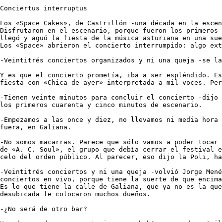
Conciertus interruptus 

Los «Space Cakes», de Castrillón -una década en la escen
Disfrutaron en el escenario, porque fueron los primeros 
llegó y aguó la fiesta de la música asturiana en una sue
Los «Space» abrieron el concierto interrumpido: algo ext
-Veintitrés conciertos organizados y ni una queja -se la
Y es que el concierto prometía, iba a ser espléndido. Es
fiesta con «Chica de ayer» interpretada a mil voces. Per
-Tienen veinte minutos para concluir el concierto -dijo 
los primeros cuarenta y cinco minutos de escenario. 

-Empezamos a las once y diez, no llevamos ni media hora 
fuera, en Galiana. 

-No somos macarras. Parece que sólo vamos a poder tocar 
de «A. C. Soul», el grupo que debía cerrar el festival e
celo del orden público. Al parecer, eso dijo la Poli, ha
-Veintitrés conciertos y ni una queja -volvió Jorge Mené
conciertos en vivo, porque tiene la suerte de que encima
Es lo que tiene la calle de Galiana, que ya no es la que
desubicada le colocaron muchos dueños. 

-¿No será de otro bar? 
