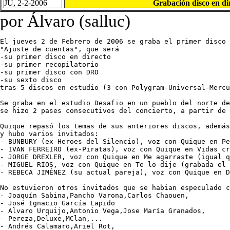
JU, 2-2-2006
Grabación disco en di
por Álvaro (salluc)
El jueves 2 de Febrero de 2006 se graba el primer disco 
"Ajuste de cuentas", que será 

-su primer disco en directo

-su primer recopilatorio 

-su primer disco con DRO

-su sexto disco

tras 5 discos en estudio (3 con Polygram-Universal-Mercu
Se graba en el estudio Desafio en un pueblo del norte de
se hizo 2 pases consecutivos del concierto, a partir de 
Quique repasó los temas de sus anteriores discos, además
y hubo varios invitados:

- BUNBURY (ex-Heroes del Silencio), voz con Quique en Pe
- IVAN FERREIRO (ex-Piratas), voz con Quique en Vidas cr
- JORGE DREXLER, voz con Quique en Me agarraste (igual q
- MIGUEL RIOS, voz con Quique en Te lo dije (grabada el 
- REBECA JIMÉNEZ (su actual pareja), voz con Quique en D
No estuvieron otros invitados que se habian especulado c
- Joaquín Sabina,Pancho Varona,Carlos Chaouen,

- José Ignacio García Lapido

- Alvaro Urquijo,Antonio Vega,Jose María Granados,

- Pereza,Deluxe,MClan,...

- Andrés Calamaro,Ariel Rot,
