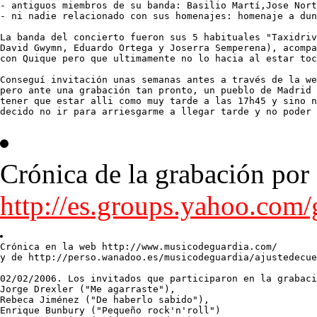
- antiguos miembros de su banda: Basilio Martí,Jose Nort
- ni nadie relacionado con sus homenajes: homenaje a dun
La banda del concierto fueron sus 5 habituales "Taxidriv
David Gwymn, Eduardo Ortega y Joserra Semperena), acompa
con Quique pero que ultimamente no lo hacia al estar toc
Conseguí invitación unas semanas antes a través de la we
pero ante una grabación tan pronto, un pueblo de Madrid 
tener que estar alli como muy tarde a las 17h45 y sino n
decido no ir para arriesgarme a llegar tarde y no poder 
Crónica de la grabación por 
http://es.groups.yahoo.com
Crónica en la web http://www.musicodeguardia.com/

y de http://perso.wanadoo.es/musicodeguardia/ajustedecue
02/02/2006. Los invitados que participaron en la grabaci
Jorge Drexler ("Me agarraste"), 

Rebeca Jiménez ("De haberlo sabido"), 

Enrique Bunbury ("Pequeño rock'n'roll") 
