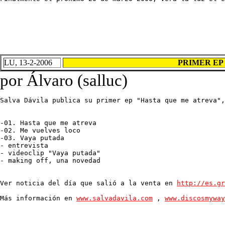
LU, 13-2-2006
PRIMER EP d
por Álvaro (salluc)
Salva Dávila publica su primer ep "Hasta que me atreva",
-01. Hasta que me atreva

-02. Me vuelves loco

-03. Vaya putada

- entrevista

- videoclip "Vaya putada"

- making off, una novedad

Ver noticia del día que salió a la venta en 
http://es.gr
Más información en 
www.salvadavila.com
 , 
www.discosmyway