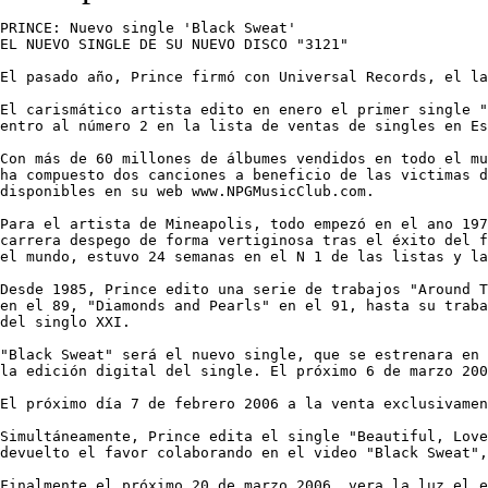
PRINCE: Nuevo single 'Black Sweat'

EL NUEVO SINGLE DE SU NUEVO DISCO "3121" 

El pasado año, Prince firmó con Universal Records, el la
El carismático artista edito en enero el primer single "
entro al número 2 en la lista de ventas de singles en Es
Con más de 60 millones de álbumes vendidos en todo el mu
ha compuesto dos canciones a beneficio de las victimas d
disponibles en su web www.NPGMusicClub.com.

Para el artista de Mineapolis, todo empezó en el ano 197
carrera despego de forma vertiginosa tras el éxito del f
el mundo, estuvo 24 semanas en el N 1 de las listas y la
Desde 1985, Prince edito una serie de trabajos "Around T
en el 89, "Diamonds and Pearls" en el 91, hasta su traba
del singlo XXI.

"Black Sweat" será el nuevo single, que se estrenara en 
la edición digital del single. El próximo 6 de marzo 200
El próximo día 7 de febrero 2006 a la venta exclusivamen
Simultáneamente, Prince edita el single "Beautiful, Love
devuelto el favor colaborando en el video "Black Sweat",
Finalmente el próximo 20 de marzo 2006, vera la luz el e