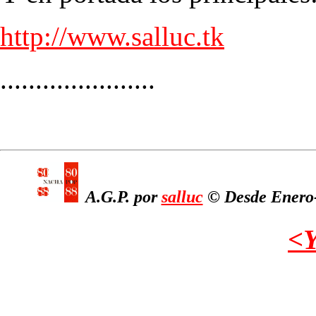
http://www.salluc.tk
......................
A.G.P. por
salluc
© Desde Enero-2
<