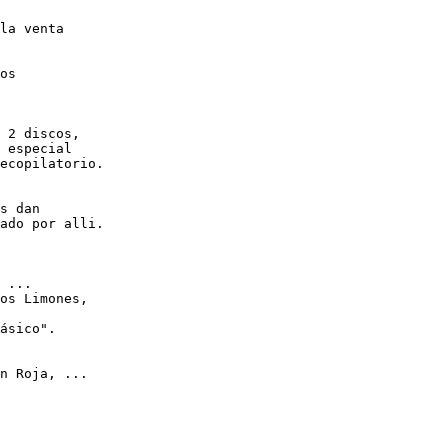
la venta

os

 2 discos,

 especial 

ecopilatorio.

s dan

ado por alli.

 ...

os Limones,

ásico".

n Roja, ...
