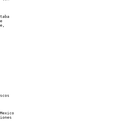
taba

e 

e,

scos

Mexico

iones
