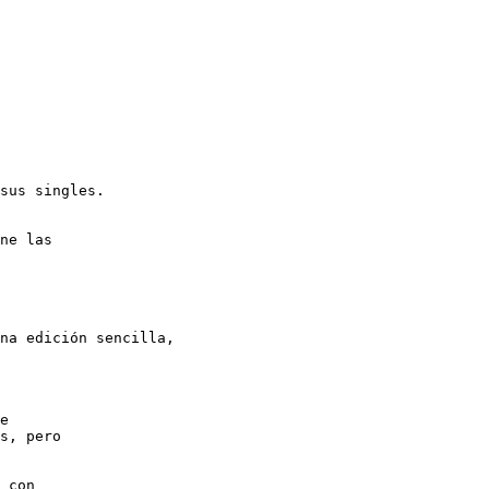
sus singles.

ne las

na edición sencilla,

e 

s, pero

 con
