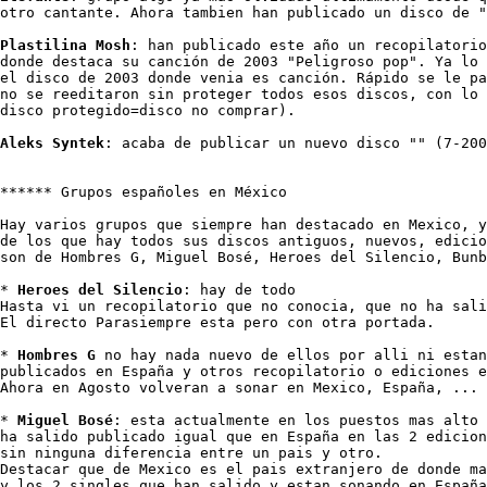
otro cantante. Ahora tambien han publicado un disco de "
Plastilina Mosh
: han publicado este año un recopilatorio
donde destaca su canción de 2003 "Peligroso pop". Ya lo 
el disco de 2003 donde venia es canción. Rápido se le pa
no se reeditaron sin proteger todos esos discos, con lo 
disco protegido=disco no comprar).

Aleks Syntek
: acaba de publicar un nuevo disco "" (7-200
****** Grupos españoles en México

Hay varios grupos que siempre han destacado en Mexico, y
de los que hay todos sus discos antiguos, nuevos, edicio
son de Hombres G, Miguel Bosé, Heroes del Silencio, Bunb
* 
Heroes del Silencio
: hay de todo

Hasta vi un recopilatorio que no conocia, que no ha sali
El directo Parasiempre esta pero con otra portada.

* 
Hombres G
 no hay nada nuevo de ellos por alli ni estan
publicados en España y otros recopilatorio o ediciones e
Ahora en Agosto volveran a sonar en Mexico, España, ... 
* 
Miguel Bosé
: esta actualmente en los puestos mas alto 
ha salido publicado igual que en España en las 2 edicion
sin ninguna diferencia entre un pais y otro. 

Destacar que de Mexico es el pais extranjero de donde ma
y los 2 singles que han salido y estan sonando en España