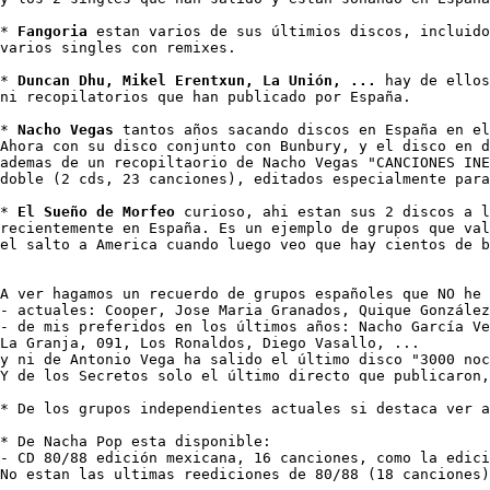
* 
Fangoria
 estan varios de sus últimios discos, incluido
varios singles con remixes.

* 
Duncan Dhu, Mikel Erentxun, La Unión, ...
 hay de ellos
ni recopilatorios que han publicado por España.

* 
Nacho Vegas
 tantos años sacando discos en España en el
Ahora con su disco conjunto con Bunbury, y el disco en d
ademas de un recopiltaorio de Nacho Vegas "CANCIONES INE
doble (2 cds, 23 canciones), editados especialmente para
* 
El Sueño de Morfeo
 curioso, ahi estan sus 2 discos a l
recientemente en España. Es un ejemplo de grupos que val
el salto a America cuando luego veo que hay cientos de b
A ver hagamos un recuerdo de grupos españoles que NO he 
- actuales: Cooper, Jose Maria Granados, Quique González
- de mis preferidos en los últimos años: Nacho García Ve
La Granja, 091, Los Ronaldos, Diego Vasallo, ...

y ni de Antonio Vega ha salido el último disco "3000 noc
Y de los Secretos solo el último directo que publicaron,
* De los grupos independientes actuales si destaca ver a
* De Nacha Pop esta disponible:

- CD 80/88 edición mexicana, 16 canciones, como la edici
No estan las ultimas reediciones de 80/88 (18 canciones)