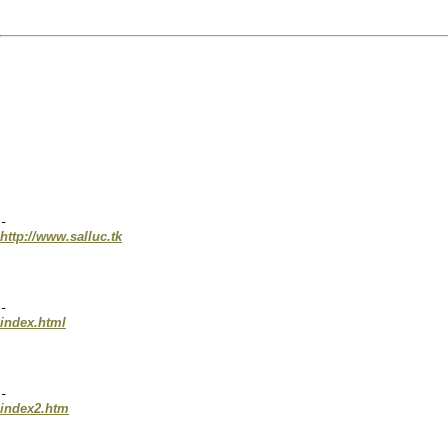
-
http://www.salluc.tk
-
index.html
-
index2.htm