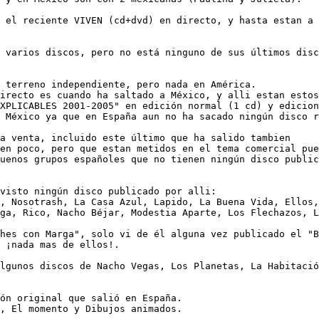
 el reciente VIVEN (cd+dvd) en directo, y hasta estan a 
 varios discos, pero no está ninguno de sus últimos disc
 terreno independiente, pero nada en América.

irecto es cuando ha saltado a México, y alli estan estos
XPLICABLES 2001-2005" en edición normal (1 cd) y edicion
 México ya que en España aun no ha sacado ningún disco r
a venta, incluido este último que ha salido tambien

en poco, pero que estan metidos en el tema comercial pue
uenos grupos españoles que no tienen ningún disco public
visto ningún disco publicado por alli:

, Nosotrash, La Casa Azul, Lapido, La Buena Vida, Ellos,
ga, Rico, Nacho Béjar, Modestia Aparte, Los Flechazos, L
hes con Marga", solo vi de él alguna vez publicado el "B
 ¡nada mas de ellos!.

lgunos discos de Nacho Vegas, Los Planetas, La Habitació
ón original que salió en España.

, El momento y Dibujos animados.
