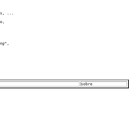
s, ...

o,

ng
", 

sobre