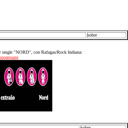
sobre
mer single "NORD", con Rafagas/Rock Indiana:
hoogroups
sobre