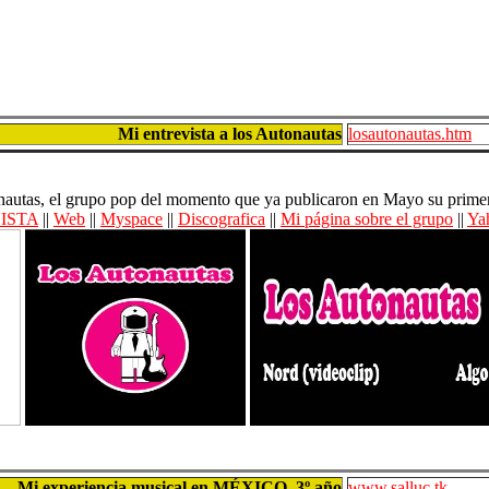
Mi entrevista a los Autonautas
losautonautas.htm
utonautas, el grupo pop del momento que ya publicaron en Mayo su pri
ISTA
||
Web
||
Myspace
||
Discografica
||
Mi página sobre el grupo
||
Ya
Mi experiencia musical en MÉXICO, 3º año
www.salluc.tk