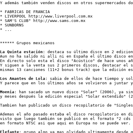
Y además también venden discos en otros supermercados do
* FABRICAS DE FRANCIA

* LIVERPOOL http://www.liverpool.com.mx

* SAM'S CLUB" http://www.sams.com.mx

* SUNBORNS

* ...

****** Grupos mexicanos

La Quinta estación
: destaca su último disco en 2 edicion
Aun no ha salido ni alli ni en España el último disco en
En directo solo esta el disco "Acústico" de hace unos añ
Y siguen a la venta sus 2 primeros discos, destacar el s
mismas 13 canciones (11+2 bonus track) que la edición es
Los Amantes de Lola
: sabia de ellos de hace tiempo y sol
Y parece que en los últimos años se volvieron a juntar y
Moenia
: han sacado un nuevo disco "Solar" (2006), ya sin
y meses después la edición especial "Solar extendido" (2
Tambien han publicado un disco recopilatorio de "Singles
Ademas el año pasado estaba el disco recopilatorio en di
visto que luego también se publicó en el formato "2 cds 
en formato NTSC asi que aqui en Europa no se puede ver.

Elefante
: grupo algo ya mas olvidado ultimamente desde q