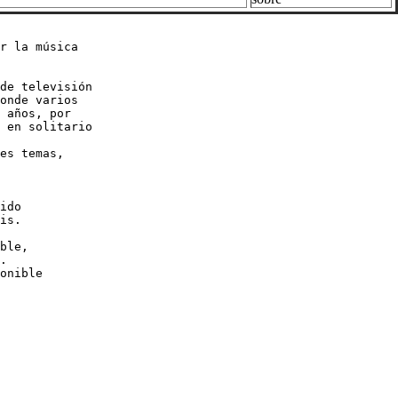
r la música

de televisión

onde varios

 años, por 

 en solitario

es temas,

ido

is.

ble,

.

onible
