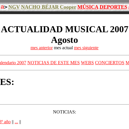
NGV
NACHO BÉJAR
Cooper
MÚSICA
DEPORTES
ACTUALIDAD MUSICAL 2007
Agosto
mes anterior
mes actual
mes siguiente
alendario 2007
NOTICIAS DE ESTE MES
WEBS
CONCIERTOS
M
ES:
NOTICIAS:
3º año
||
...
||