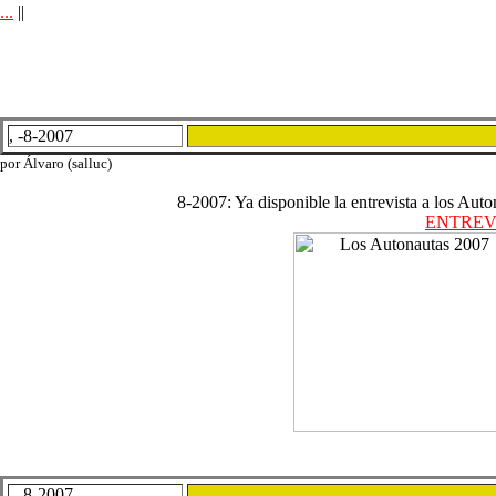
...
||
, -8-2007
por Álvaro (salluc)
8-2007: Ya disponible la entrevista a los A
ENTREV
, -8-2007