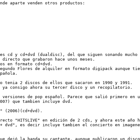
nde aparte venden otros productos:

es cd y cd+dvd (dualdisc), del que siguen sonando mucho 
 directo que grabaron hace unos meses.

os en formato cd+dvd.

egundo Flores de alquiler en formato digipack aunque tie
pañola.

o tenia 2 discos de ellos que sacaron en 1990 y 1991.

 ya consigo ahora su tercer disco y un recopilatorio.

 versiones de pop español. Parece que salió primero en u
007) que tambien incluye dvd.

" (2006)(cd+dvd).

recto "HITSLIVE" en edición de 2 cds, y ahora este año h
+ dvd", es decir incluye tambien el concierto en imagene
ue dejó la banda su cantante, aunque publicaron un disco