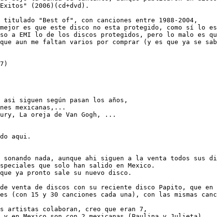
Exitos" (2006)(cd+dvd). 

 titulado "Best of", con canciones entre 1988-2004, 

mejor es que este disco no esta protegido, como sí lo es
so a EMI lo de los discos protegidos, pero lo malo es qu
que aun me faltan varios por comprar (y es que ya se sab
7)

 asi siguen según pasan los años,

nes mexicanas,... 

ury, La oreja de Van Gogh, ...

do aqui.

 sonando nada, aunque ahi siguen a la venta todos sus di
speciales que solo han salido en Mexico.

que ya pronto sale su nuevo disco.

de venta de discos con su reciente disco Papito, que en 
es (con 15 y 30 canciones cada una), con las mismas canc
s artistas colaboran, creo que eran 7,

 y en Mexico son con 2 mexicanas (Paulina y Julieta).
