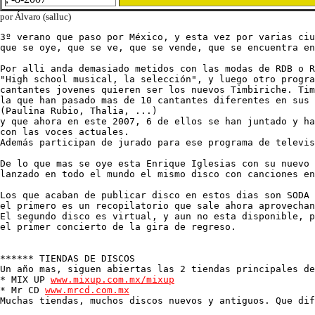
por Álvaro (salluc)
3º verano que paso por México, y esta vez por varias ciu
que se oye, que se ve, que se vende, que se encuentra en
Por alli anda demasiado metidos con las modas de RDB o R
"High school musical, la selección", y luego otro progra
cantantes jovenes quieren ser los nuevos Timbiriche. Tim
la que han pasado mas de 10 cantantes diferentes en sus 
(Paulina Rubio, Thalia, ...)

y que ahora en este 2007, 6 de ellos se han juntado y ha
con las voces actuales.

Además participan de jurado para ese programa de televis
De lo que mas se oye esta Enrique Iglesias con su nuevo 
lanzado en todo el mundo el mismo disco con canciones en
Los que acaban de publicar disco en estos dias son SODA 
el primero es un recopilatorio que sale ahora aprovechan
El segundo disco es virtual, y aun no esta disponible, p
el primer concierto de la gira de regreso.

****** TIENDAS DE DISCOS

Un año mas, siguen abiertas las 2 tiendas principales de
* MIX UP 
www.mixup.com.mx/mixup

* Mr CD 
www.mrcd.com.mx
Muchas tiendas, muchos discos nuevos y antiguos. Que dif