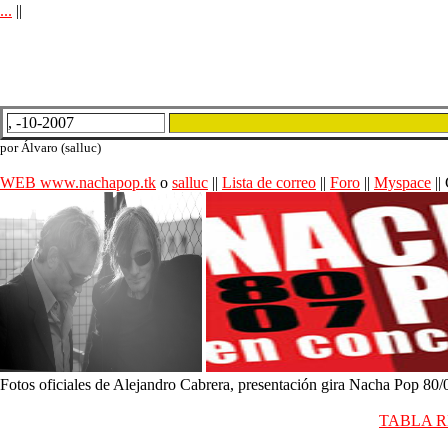
...
||
, -10-2007
por Álvaro (salluc)
WEB www.nachapop.tk
o
salluc
||
Lista de correo
||
Foro
||
Myspace
||
Fotos oficiales de Alejandro Cabrera, presentación gira Nacha Pop 8
TABLA RE