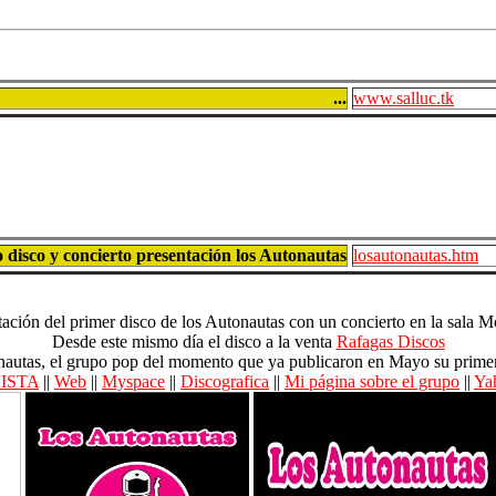
...
www.salluc.tk
 disco y concierto presentación los Autonautas
losautonautas.htm
tación del primer disco de los Autonautas con un concierto en la sala
Desde este mismo día el disco a la venta
Rafagas Discos
utonautas, el grupo pop del momento que ya publicaron en Mayo su pri
ISTA
||
Web
||
Myspace
||
Discografica
||
Mi página sobre el grupo
||
Ya