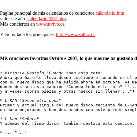
Página principal de mis calendarios de conciertos
calendario.htm
y de este año:
calendario2007.htm
.
Más conciertos en
www.nvivo.es
.
Y en portada los principales:
http://www.salluc.tk
Mis canciones favoritas Octubre 2007, lo que mas me ha gustado de
* 
Victoria Gastelo "Cuando todo esta roto" 
Ahora que Gastelo lleva desde septiembre sonando en el p
con su nuevo disco que ha salido ahora en octubre, ya me
donde destaca esta canción "Cuando todo esta roto" ("...
y a veces sobran piezas y otras huecos sin llenar ...") 
* 
L-KAN "Somos otra cosa" 
Primer y actual single del nuevo disco reciente de L-KAN
un poco mejorados y han destacados con este primer singl
* 
L-Kan "Señora" 
Y ademas del mismo disco, tambien destaca esta canción.

* 
... "..." 