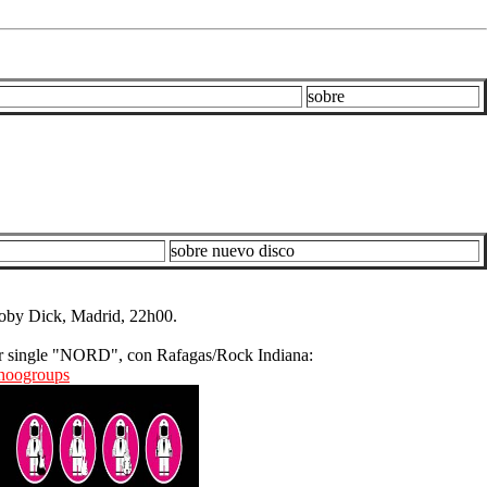
sobre
sobre nuevo disco
 Moby Dick, Madrid, 22h00.
mer single "NORD", con Rafagas/Rock Indiana:
hoogroups