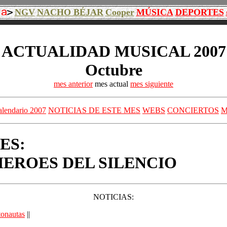
NGV
NACHO BÉJAR
Cooper
MÚSICA
DEPORTES
ACTUALIDAD MUSICAL 2007
Octubre
mes anterior
mes actual
mes siguiente
alendario 2007
NOTICIAS DE ESTE MES
WEBS
CONCIERTOS
M
ES:
y HEROES DEL SILENCIO
NOTICIAS:
tonautas
||