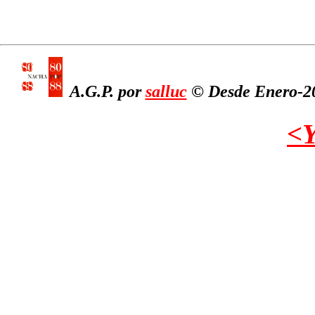
A.G.P. por
salluc
© Desde Enero-20
<