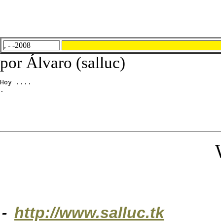
, - -2008
por Álvaro (salluc)
Hoy ....

.
-
http://www.salluc.tk