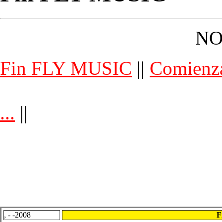
NO
Fin FLY MUSIC
||
Comienz
...
||
, - -2008
F