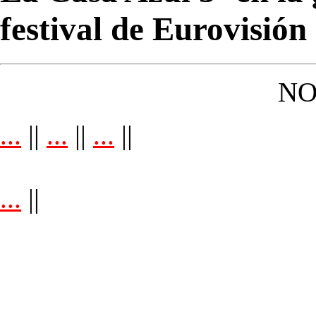
festival de Eurovisión
NO
...
||
...
||
...
||
...
||