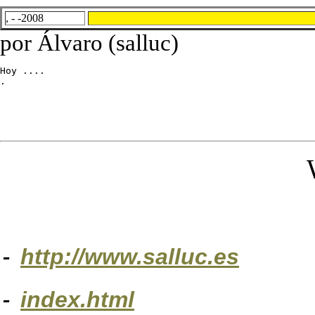
, - -2008
por Álvaro (salluc)
Hoy ....

.
-
http://www.salluc.es
-
index.html