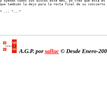
y oyendo todos sus discos este mes, yo creo que esta es 
que también la dejo para la recta final de su concierto 
* 
... "..."
A.G.P. por
salluc
© Desde Enero-2008