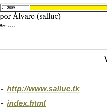
, - -2009
por Álvaro (salluc)
Hoy ....

.
-
http://www.salluc.tk
-
index.html