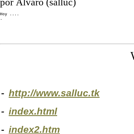
por Álvaro (salluc)
Hoy ....

.
-
http://www.salluc.tk
-
index.html
-
index2.htm