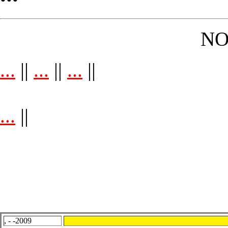
NO
...
||
...
||
...
||
...
||
, - -2009