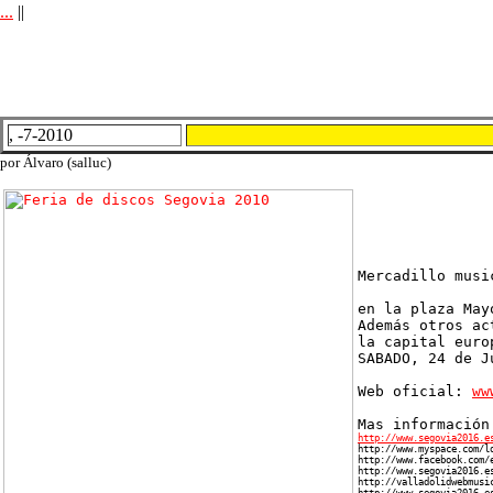
...
||
, -7-2010
por Álvaro (salluc)
Mercadillo musi
en la plaza May
Además otros ac
la capital euro
SABADO, 24 de J
Web oficial:
ww
Mas información
http://www.segovia2016.e
http://www.myspace.com/l
http://www.facebook.com/
http://www.segovia2016.e
http://valladolidwebmusi
http://www.segovia2016.e