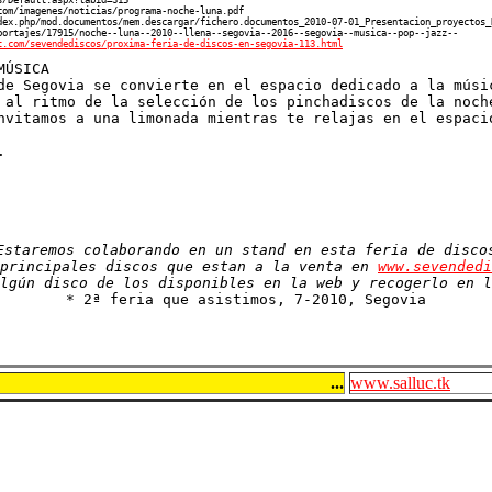
com/imagenes/noticias/programa-noche-luna.pdf
dex.php/mod.documentos/mem.descargar/fichero.documentos_2010-07-01_Presentacion_proyectos_
portajes/17915/noche--luna--2010--llena--segovia--2016--segovia--musica--pop--jazz--
t.com/sevendediscos/proxima-feria-de-discos-en-segovia-113.html
MÚSICA
de Segovia se convierte en el espacio dedicado a la músi
 al ritmo de la selección de los pinchadiscos de la noch
nvitamos a una limonada mientras te relajas en el espaci
.
Estaremos colaborando en un stand en esta feria de disco
 principales discos que estan a la venta en
www.sevendedi
algún disco de los disponibles en la web y recogerlo en 
* 2ª feria que asistimos, 7-2010, Segovia
...
www.salluc.tk