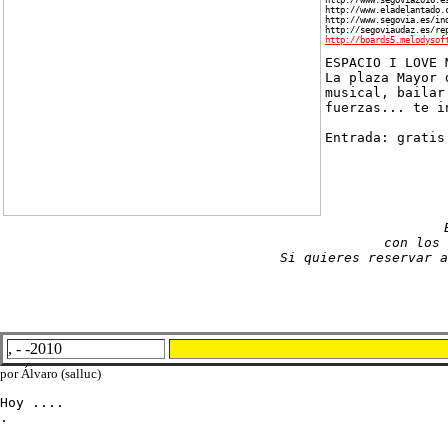
http://www.eladelantado.
http://www.segovia.es/in
http://segoviaudaz.es/re
http://boards5.melodysof
ESPACIO I LOVE 
La plaza Mayor 
musical, bailar
fuerzas... te i
Entrada: gratis
con los
Si quieres reservar 
, - -2010
por Álvaro (salluc)
Hoy ....

.