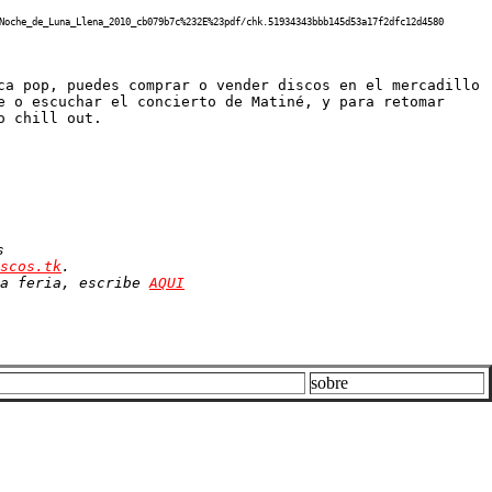
Noche_de_Luna_Llena_2010_cb079b7c%232E%23pdf/chk.51934343bbb145d53a17f2dfc12d4580
ca pop, puedes comprar o vender discos en el mercadillo
e o escuchar el concierto de Matiné, y para retomar
o chill out.
s
scos.tk
.
la feria, escribe
AQUI
sobre