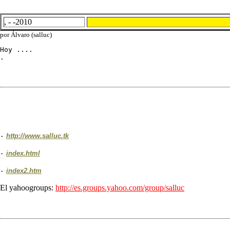
, - -2010
por Álvaro (salluc)
Hoy ....

.
-
http://www.salluc.tk
-
index.html
-
index2.htm
El yahoogroups:
http://es.groups.yahoo.com/group/salluc