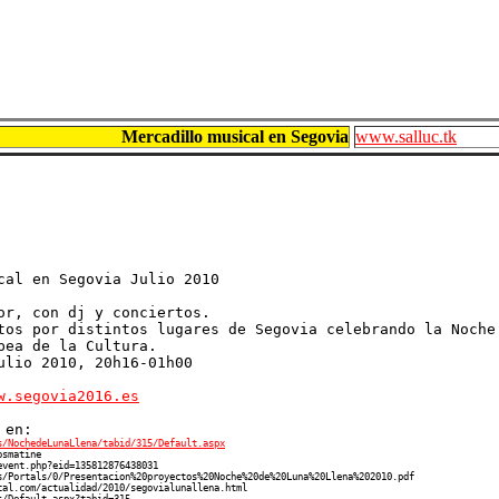
Mercadillo musical en Segovia
www.salluc.tk
cal en Segovia Julio 2010
or, con dj y conciertos.
tos por distintos lugares de Segovia celebrando la Noche
pea de la Cultura.
ulio 2010, 20h16-01h00
w.segovia2016.es
 en:
s/NochedeLunaLlena/tabid/315/Default.aspx
osmatine
event.php?eid=135812876438031
s/Portals/0/Presentacion%20proyectos%20Noche%20de%20Luna%20Llena%202010.pdf
cal.com/actualidad/2010/segovialunallena.html
s/Default.aspx?tabid=315