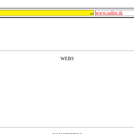
...
www.salluc.tk
WEBS