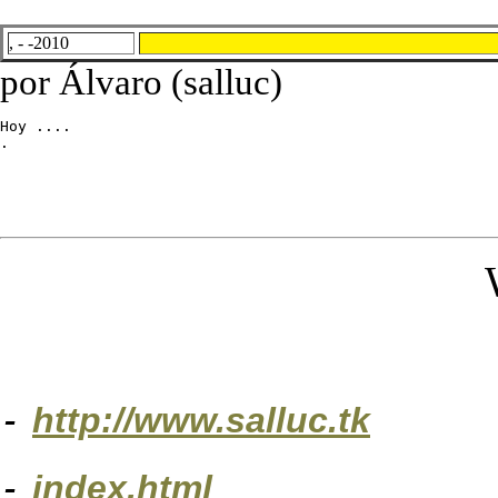
, - -2010
por Álvaro (salluc)
Hoy ....

.
-
http://www.salluc.tk
-
index.html