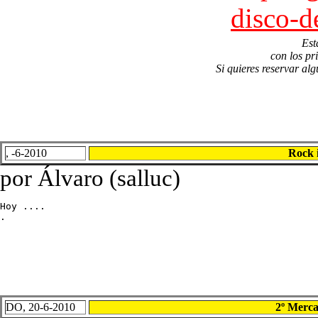
disco-d
Est
con los pr
Si quieres reservar alg
, -6-2010
Rock 
por Álvaro (salluc)
Hoy ....

.
DO, 20-6-2010
2º Merca