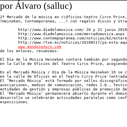
por Álvaro (salluc)
2º Mercado de la música en c\Oficios-teatro Circo Price,
(Heineken, Contemporanea, ...) con regalos discos y otra
	http://www.diadelamusica.com/ 20 y 21 junio 2010

	http://www.diadelamusica.com/mercadomusica.aspx

	http://www.contempopranea.com/noticias/62/estaremos-en-el-dia-de-la-musica

	http://www.rtve.es/noticias/20100517/ya-esta-aqui-dia-musica-heineken-2010/331578.shtml

www.mondosonoro.com

de los enlaces, resumimos:

El Día de la Música Heineken contará también por segundo
en la Calle de Oficios del Teatro Circo Price, acogiendo
En el Mercado Música / Día de la Música Heineken´10 se c
en la calle de Oficios en el Teatro Circo Price (entrada
El ‘Mercado Música’ está formado por sellos discográfico
asociaciones, medios de comunicación, redes 2.0., festiv
entidades de gestión y empresas públicas de promoción de
El ‘Mercado Música’ permanecerá abierto durante el domin
desarrollo se celebrarán actividades paralelas como conf
exposiciones.