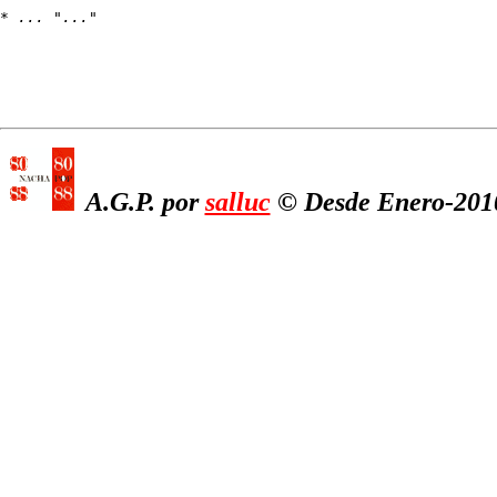
* 
... "..."
A.G.P. por
salluc
© Desde Enero-2010,