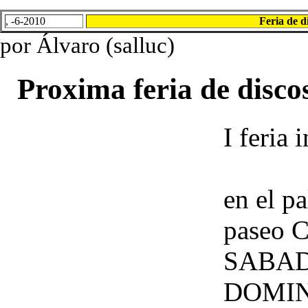
, -6-2010
Feria de d
por Álvaro (salluc)
Proxima feria de disco
I feria
en el p
paseo C
SABADO
DOMING