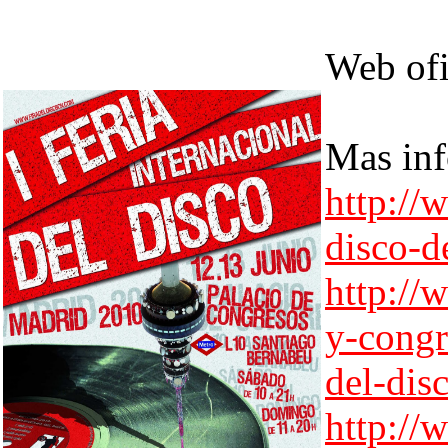
Web ofi
Mas inf
http://
disco-d
http://
y-congr
del-dis
http://