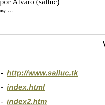
por Álvaro (salluc)
Hoy ....

.
-
http://www.salluc.tk
-
index.html
-
index2.htm