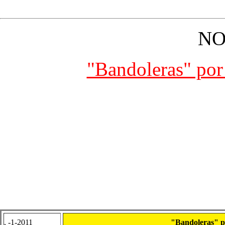
NO
"Bandoleras" por
, -1-2011
"Bandoleras" p