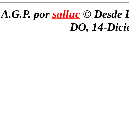
A.G.P. por
salluc
© Desde E
DO, 14-Dici