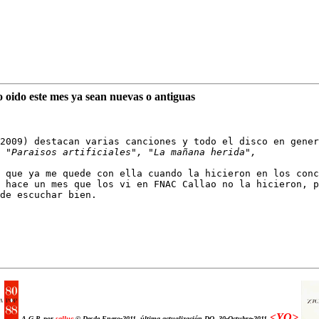
o oido este mes ya sean nuevas o antiguas
2009) destacan varias canciones y todo el disco en gener
 "Paraisos artificiales", "La mañana herida", 

 que ya me quede con ella cuando la hicieron en los conc
 hace un mes que los vi en FNAC Callao no la hicieron, p
de escuchar bien.

<YO>
A.G.P. por
salluc
© Desde Enero-2011, última actualización DO, 30-Octubre-2011