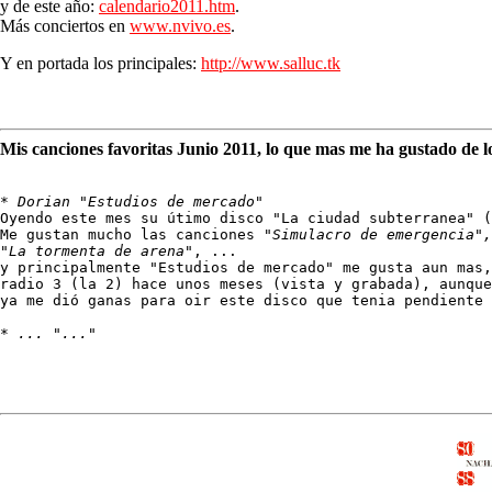
y de este año:
calendario2011.htm
.
Más conciertos en
www.nvivo.es
.
Y en portada los principales:
http://www.salluc.tk
Mis canciones favoritas Junio 2011, lo que mas me ha gustado de l
* 
Dorian "Estudios de mercado"
Oyendo este mes su útimo disco "La ciudad subterranea" (
Me gustan mucho las canciones 
"Simulacro de emergencia",
"La tormenta de arena"
, ...

y principalmente "Estudios de mercado" me gusta aun mas,
radio 3 (la 2) hace unos meses (vista y grabada), aunque
ya me dió ganas para oir este disco que tenia pendiente 
* 
... "..."