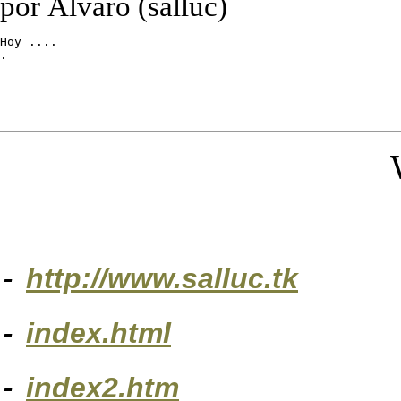
por Álvaro (salluc)
Hoy ....

.
-
http://www.salluc.tk
-
index.html
-
index2.htm