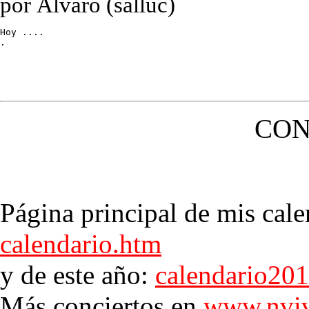
por Álvaro (salluc)
Hoy ....

.
CON
Página principal de mis cale
calendario.htm
y de este año:
calendario20
Más conciertos en
www.nviv