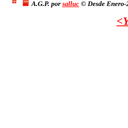
A.G.P. por
salluc
© Desde Enero-2
<