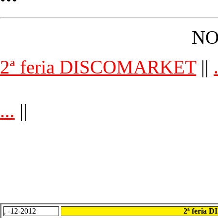
NO
2ª feria DISCOMARKET
||
...
||
, -12-2012
2ª feria