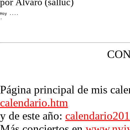
por Álvaro (salluc)
Hoy ....

.
CON
Página principal de mis cale
calendario.htm
y de este año:
calendario20
Más conciertos en
www.nviv