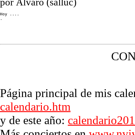
por Álvaro (salluc)
Hoy ....

.
CON
Página principal de mis cale
calendario.htm
y de este año:
calendario20
Más conciertos en
www.nviv