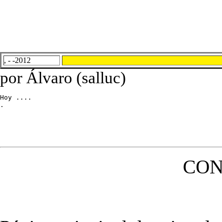
, - -2012
por Álvaro (salluc)
Hoy ....

.
CON