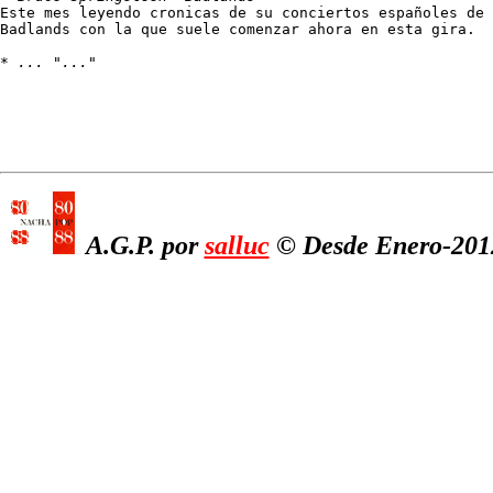
Este mes leyendo cronicas de su conciertos españoles de 
Badlands con la que suele comenzar ahora en esta gira.

* 
... "..."
A.G.P. por
salluc
© Desde Enero-2012