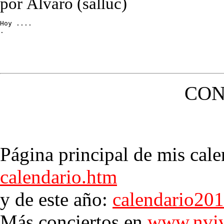
por Álvaro (salluc)
Hoy ....

.
CON
Página principal de mis cale
calendario.htm
y de este año:
calendario20
Más conciertos en
www.nviv