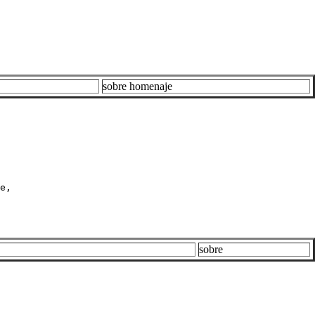
sobre homenaje
e,

sobre