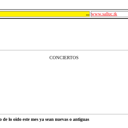
...
www.salluc.tk
CONCIERTOS
 de lo oido este mes ya sean nuevas o antiguas