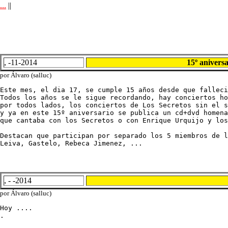
...
||
, -11-2014
15º aniver
por Álvaro (salluc)
Este mes, el dia 17, se cumple 15 años desde que falleci
Todos los años se le sigue recordando, hay conciertos ho
por todos lados, los conciertos de Los Secretos sin el s
y ya en este 15º aniversario se publica un cd+dvd homena
que cantaba con los Secretos o con Enrique Urquijo y los
Destacan que participan por separado los 5 miembros de l
Leiva, Gastelo, Rebeca Jimenez, ...
, - -2014
por Álvaro (salluc)
Hoy ....

.