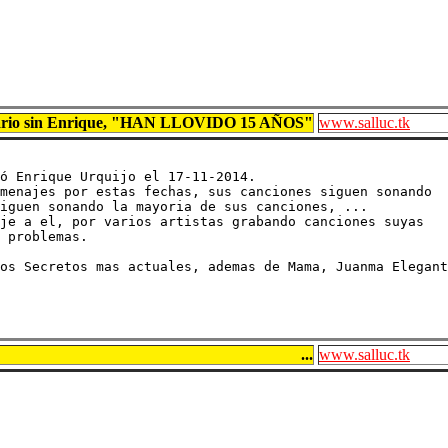
sario sin Enrique, "HAN LLOVIDO 15 AÑOS"
www.salluc.tk
ó Enrique Urquijo el 17-11-2014.

menajes por estas fechas, sus canciones siguen sonando

iguen sonando la mayoria de sus canciones, ...

je a el, por varios artistas grabando canciones suyas

 problemas.

os Secretos mas actuales, ademas de Mama, Juanma Elegant
...
www.salluc.tk