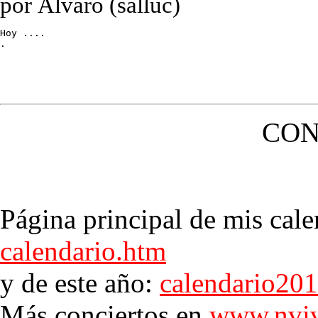
por Álvaro (salluc)
Hoy ....

.
CON
Página principal de mis cale
calendario.htm
y de este año:
calendario20
Más conciertos en
www.nviv