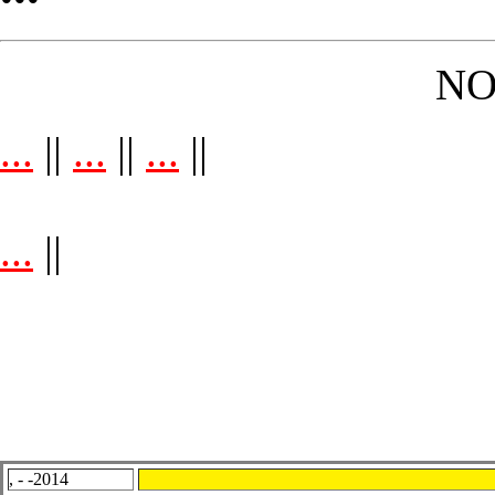
NO
...
||
...
||
...
||
...
||
, - -2014