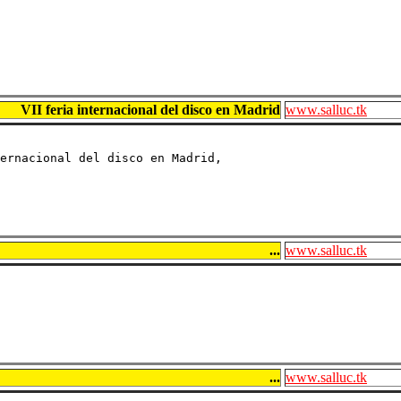
VII feria internacional del disco en Madrid
www.salluc.tk
ernacional del disco en Madrid,

...
www.salluc.tk
...
www.salluc.tk