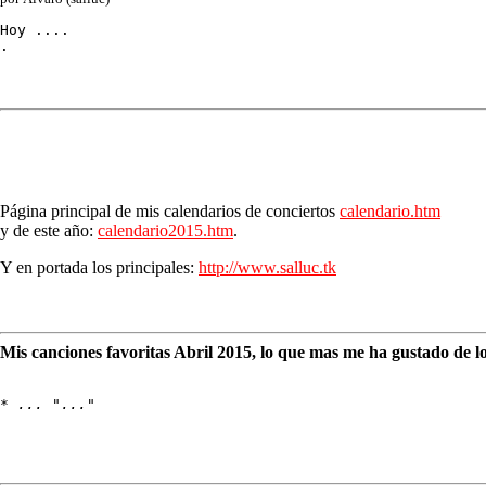
Hoy ....

.
Página principal de mis calendarios de conciertos
calendario.htm
y de este año:
calendario2015.htm
.
Y en portada los principales:
http://www.salluc.tk
Mis canciones favoritas Abril 2015, lo que mas me ha gustado de l
* 
... "..."