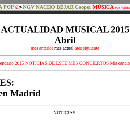
A POP
NGV
NACHO BÉJAR
Cooper
MÚSICA
MIS WEBS
ACTUALIDAD MUSICAL 2015
Abril
mes anterior
mes actual
mes siguiente
lendario 2015
NOTICIAS DE ESTE MES
CONCIERTOS
Mis cancio
ES:
o en Madrid
NOTICIAS: