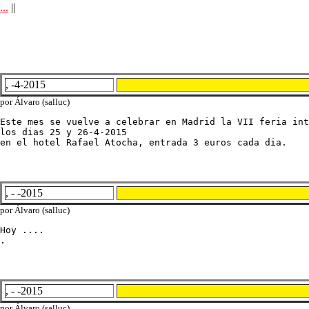
...
||
, -4-2015
por Álvaro (salluc)
Este mes se vuelve a celebrar en Madrid la VII feria int
los dias 25 y 26-4-2015

en el hotel Rafael Atocha, entrada 3 euros cada dia.
, - -2015
por Álvaro (salluc)
Hoy ....

.
, - -2015
por Álvaro (salluc)