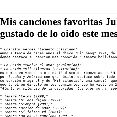
Mis canciones favoritas Ju
gustado de lo oido este me
* 
Enanitos verdes "Lamento boliviano"
Aunque tenia de haces años el disco "Big bang" 1994, de 
donde destaca su canción mas conocida "Lamento boliviano
* 
La Unión "Vuelve el amor (evolution)"
* 
La Unión "Mil siluetas (Levitation)"
este mes volviendo a oir el 1º disco de remezclas de "Hi
por España y América con gran éxito, destaco sobre todo 
su versión original y de "Mil siluetas", una canción que
"Atento al silencio de la oscuridad, los ojos se han vu
* 
Tamara "Celos (1999)"
* 
Tamara "Si nos dejan (1999)"
* 
Tamara "Siempre (2001)"
* 
Tamara "Herida de amor (2001)"
* 
Tamara "Si faltas tú (2001)"
* 
Tamara "No es un capricho (2001)"