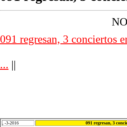
NO
091 regresan, 3 conciertos 
...
||
, -3-2016
091 regresan, 3 conc