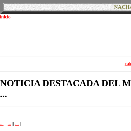
NACH
inicio
cal
NOTICIA DESTACADA DEL M
...
...
||
...
||
...
||