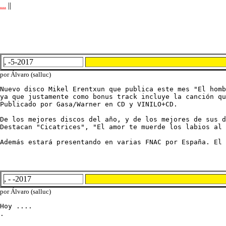
...
||
, -5-2017
por Álvaro (salluc)
Nuevo disco Mikel Erentxun que publica este mes "El homb
ya que justamente como bonus track incluye la canción qu
Publicado por Gasa/Warner en CD y VINILO+CD.

De los mejores discos del año, y de los mejores de sus d
Destacan "Cicatrices", "El amor te muerde los labios al 
Además estará presentando en varias FNAC por España. El 
, - -2017
por Álvaro (salluc)
Hoy ....

.