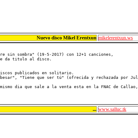
Nuevo disco Mikel Erentxun
mikelerentxun.ws
re sin sombra" (19-5-2017) con 12+1 canciones,

e da titulo al disco. 

iscos publicados en solitario.

besar", "Tiene que ser tú" (ofrecida y rechazada por Jul
mismo dia que sale a la venta esta en la FNAC de Callao,
...
www.salluc.tk