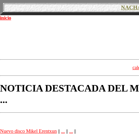
NACH
inicio
cal
NOTICIA DESTACADA DEL M
...
Nuevo disco Mikel Erentxun
||
...
||
...
||