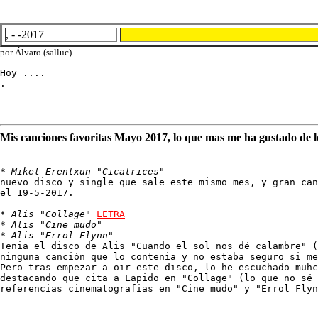
, - -2017
por Álvaro (salluc)
Hoy ....

.
Mis canciones favoritas Mayo 2017, lo que mas me ha gustado de l
* 
Mikel Erentxun "Cicatrices"
nuevo disco y single que sale este mismo mes, y gran can
el 19-5-2017.

* 
Alis "Collage"
LETRA
* 
Alis "Cine mudo"
* 
Alis "Errol Flynn"
Tenia el disco de Alis "Cuando el sol nos dé calambre" (
ninguna canción que lo contenia y no estaba seguro si me
Pero tras empezar a oir este disco, lo he escuchado muhc
destacando que cita a Lapido en "Collage" (lo que no sé 
referencias cinematografias en "Cine mudo" y "Errol Flyn