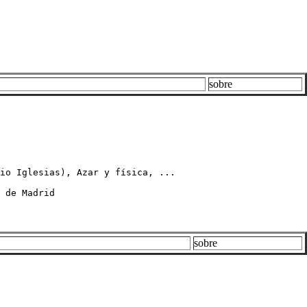
sobre
io Iglesias), Azar y física, ...

 de Madrid
sobre