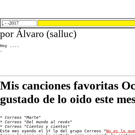
, - -2017
por Álvaro (salluc)
Hoy ....

.
Mis canciones favoritas O
gustado de lo oido este me
* 
Correos "Marte"
* 
Correos "Del mundo al revés"
* 
Correos "Cientos y cientos"
Este mes oyendo el 1º lp del grupo Correos "
No es lo que