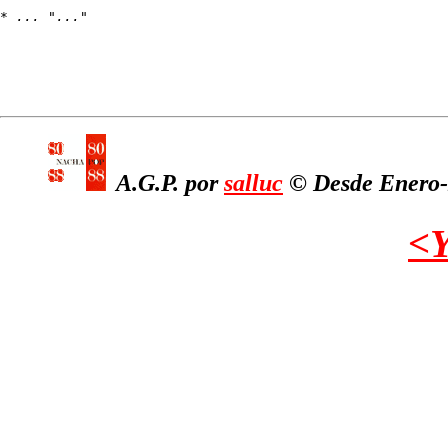
* 
... "..."
A.G.P. por
salluc
© Desde Enero-2
<