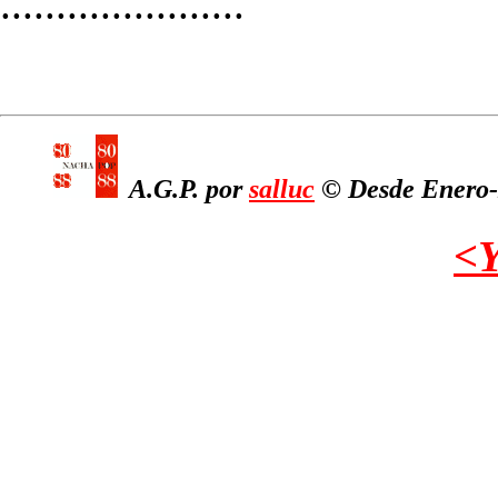
......................
A.G.P. por
salluc
© Desde Enero-2
<