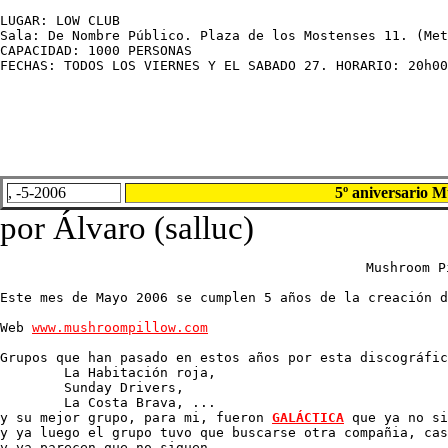
LUGAR: LOW CLUB

Sala: De Nombre Público. Plaza de los Mostenses 11. (Met
CAPACIDAD: 1000 PERSONAS

FECHAS: TODOS LOS VIERNES Y EL SABADO 27. HORARIO: 20h00
, -5-2006
5º aniversario 
por Álvaro (salluc)
Mushroom P
Este mes de Mayo 2006 se cumplen 5 años de la creación d
Web 
www.mushroompillow.com
Grupos que han pasado en estos años por esta discográfic
	La Habitación roja, 

	Sunday Drivers, 

	La Costa Brava, ...

y su mejor grupo, para mi, fueron 
GALÁCTICA
 que ya no si
y ya luego el grupo tuvo que buscarse otra compañia, cas
y ya parecen que no siguen.
