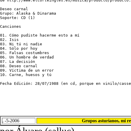
de http://www.elcorteingles.es/musica/producto/producto.
Deseo carnal 

Grupo: Alaska & Dinarama 

Soporte: CD (1)

Canciones 

01. Cómo pudiste hacerme esto a mí

02. Isis

03. Ni tú ni nadie

04. Sólo por hoy 

05. Falsas costumbres 

06. Un hombre de verdad 

07. La decisión 

08. Deseo carnal 

09. Víctima de un error 

10. Carne, huesos y tú

Fecha Edición: 28/07/1988 (en cd, porque en vinilo/casse
, -5-2006
Grupos asturianos, mi r