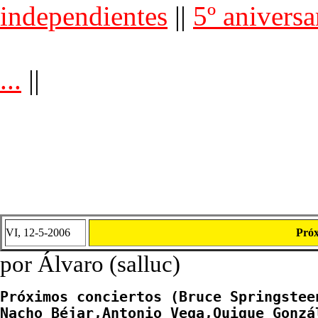
independientes
||
5º anivers
...
||
VI, 12-5-2006
Próx
por Álvaro (salluc)
Próximos conciertos (Bruce Springsteen
Nacho Béjar,Antonio Vega,Quique Gonzá