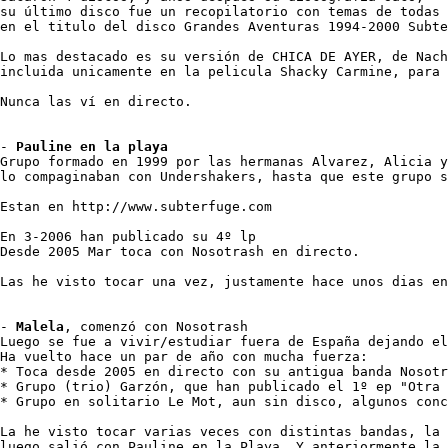
su último disco fue un recopilatorio con temas de todas 
en el titulo del disco Grandes Aventuras 1994-2000 Subte
Lo mas destacado es su versión de CHICA DE AYER, de Nach
incluida unicamente en la pelicula Shacky Carmine, para 
Nunca las ví en directo.

- 
Pauline en la playa
Grupo formado en 1999 por las hermanas Alvarez, Alicia y
lo compaginaban con Undershakers, hasta que este grupo s
Estan en http://www.subterfuge.com

En 3-2006 han publicado su 4º lp

Desde 2005 Mar toca con Nosotrash en directo.

Las he visto tocar una vez, justamente hace unos dias en
- 
Malela
, comenzó con Nosotrash 

Luego se fue a vivir/estudiar fuera de España dejando el
Ha vuelto hace un par de año con mucha fuerza:

* Toca desde 2005 en directo con su antigua banda Nosotr
* Grupo (trio) Garzón, que han publicado el 1º ep "Otra 
* Grupo en solitario Le Mot, aun sin disco, algunos conc
La he visto tocar varias veces con distintas bandas, la 
luego salió con Pauline en la Playa. Y anteriormente la 