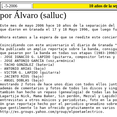
, -5-2006
10 años de la s
por Álvaro (salluc)
Este mes de mayo 2006 hace 10 años de la separación del 
que dieron en Granada el 17 y 18 Mayo 1996, que luego fu
Ahora estamos a la espera de que se reedite este concier
Coincidiendo con este aniversario el diario de Granada "
ha publicado un amplio reportaje sobre la banda, consigu
que pasaron por la banda en todas sus etapas (1983-1996)
- JOSE IGNACIO G. LAPIDO (guitarra, compositor letras y 
- JOSE ANTONIO GARCÍA (voz,armónica)

- TACHO GONZÁLEZ (batería)

- ANTONIO ARIAS (bajo)

- VICTOR G. LAPIDO (guitarra)

- JACINTO RÍOS (bajo)

- ANGEL DOBLAS (bajo)

mostrando 2 fotos de hace unos días con todos ellos junt
además de comentarios y fotos de todos los discos y sing
también han hecho un repaso (genealogía) de todas las ba
Lagartija Nick, Mama Baker, Sin perdón, Mezcal y Lapido)
entrevistas a otros músicos y periodistas, foto en la po
Un gran reportaje hecho por el periodico granadino sobre
que gentilmente lo han ofrecido gratuitamente en varios 
http://es.groups.yahoo.com/group/elpoetaelectrico.
