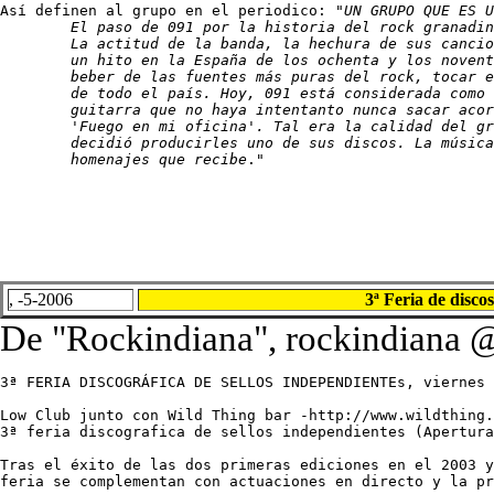
Así definen al grupo en el periodico: "
UN GRUPO QUE ES U
	El paso de 091 por la historia del rock granadino ha dejado una huella profunda.

	La actitud de la banda, la hechura de sus canciones, las magnificas letras y la personalisima voz del grupo fueron

	un hito en la España de los ochenta y los noventa y marcaron una forma de entender la música:

	beber de las fuentes más puras del rock, tocar en directo con una gran fuerza y estallar sobre los escenarios

	de todo el país. Hoy, 091 está considerada como una banda de culto, pero no hay adolescente que quiera empuñar una 

	guitarra que no haya intentanto nunca sacar acordes de temas como 'Que fue del siglo XX', 'Cartas en la manga' o

	'Fuego en mi oficina'. Tal era la calidad del grupo que hasta Joe Strummer, líder de la banda británica The Clash,

	decidió producirles uno de sus discos. La música de 091 es una referencia, como atestiguan las decenas de

	homenajes que recibe
."
, -5-2006
3ª Feria de disco
De "Rockindiana", rockindiana @
3ª FERIA DISCOGRÁFICA DE SELLOS INDEPENDIENTEs, viernes 
Low Club junto con Wild Thing bar -http://www.wildthing.
3ª feria discografica de sellos independientes (Apertura
Tras el éxito de las dos primeras ediciones en el 2003 y
feria se complementan con actuaciones en directo y la pr