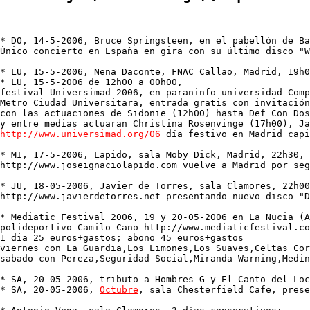
* DO, 14-5-2006, Bruce Springsteen, en el pabellón de Ba
Único concierto en España en gira con su último disco "W
* LU, 15-5-2006, Nena Daconte, FNAC Callao, Madrid, 19h0
* LU, 15-5-2006 de 12h00 a 00h00,

festival Universimad 2006, en paraninfo universidad Comp
Metro Ciudad Universitara, entrada gratis con invitación
con las actuaciones de Sidonie (12h00) hasta Def Con Dos
http://www.universimad.org/06
 día festivo en Madrid capi
* MI, 17-5-2006, Lapido, sala Moby Dick, Madrid, 22h30, 
http://www.joseignaciolapido.com vuelve a Madrid por seg
* JU, 18-05-2006, Javier de Torres, sala Clamores, 22h00
http://www.javierdetorres.net presentando nuevo disco "D
* Mediatic Festival 2006, 19 y 20-05-2006 en La Nucia (A
polideportivo Camilo Cano http://www.mediaticfestival.co
1 dia 25 euros+gastos; abono 45 euros+gastos

viernes con La Guardia,Los Limones,Los Suaves,Celtas Cor
sabado con Pereza,Seguridad Social,Miranda Warning,Medin
* SA, 20-05-2006, tributo a Hombres G y El Canto del Loc
* SA, 20-05-2006, 
Octubre
, sala Chesterfield Cafe, prese