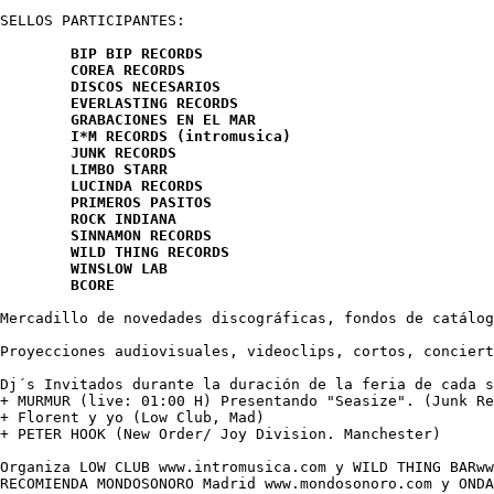
SELLOS PARTICIPANTES:

	BIP BIP RECORDS

	COREA RECORDS

	DISCOS NECESARIOS

	EVERLASTING RECORDS

	GRABACIONES EN EL MAR

	I*M RECORDS (intromusica)

	JUNK RECORDS

	LIMBO STARR

	LUCINDA RECORDS

	PRIMEROS PASITOS

	ROCK INDIANA

	SINNAMON RECORDS

	WILD THING RECORDS

	WINSLOW LAB

	BCORE
Mercadillo de novedades discográficas, fondos de catálog
Proyecciones audiovisuales, videoclips, cortos, conciert
Dj´s Invitados durante la duración de la feria de cada s
+ MURMUR (live: 01:00 H) Presentando "Seasize". (Junk Re
+ Florent y yo (Low Club, Mad)

+ PETER HOOK (New Order/ Joy Division. Manchester)

Organiza LOW CLUB www.intromusica.com y WILD THING BARww
RECOMIENDA MONDOSONORO Madrid www.mondosonoro.com y ONDA