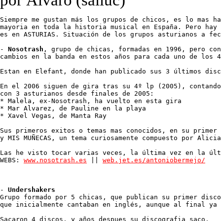
por Álvaro (salluc)
Siempre me gustan más los grupos de chicos, es lo mas ha
mayoria en toda la historia musical en España. Pero hay 
es en ASTURIAS. Situación de los grupos asturianos a fec
- 
Nosotrash
, grupo de chicas, formadas en 1996, pero con
cambios en la banda en estos años para cada uno de los 4
Estan en Elefant, donde han publicado sus 3 últimos disc
En el 2006 siguen de gira tras su 4º lp (2005), contando
con 3 asturianos desde finales de 2005:

* Malela, ex-Nosotrash, ha vuelto en esta gira

* Mar Alvarez, de Pauline en la playa

* Xavel Vegas, de Manta Ray

Sus primeros exitos o temas mas conocidos, en su primer 
y MIS MUÑECAS, un tema curiosamente compuesto por Alicia
Las he visto tocar varias veces, la última vez en la últ
WEBS: 
www.nosotrash.es
 || 
web.jet.es/antoniobermejo/
- 
Undershakers
Grupo formado por 5 chicas, que publican su primer disco
que inicialmente cantaban en inglés, aunque al final ya 
Sacaron 4 discos, y años despues su discografia saco, 
