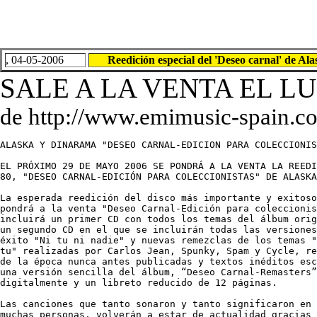
, 04-05-2006
Reedición especial del 'Deseo carnal' de A
SALE A LA VENTA EL LU,
de http://www.emimusic-spain.c
ALASKA Y DINARAMA "DESEO CARNAL-EDICION PARA COLECCIONIS
EL PRÓXIMO 29 DE MAYO 2006 SE PONDRÁ A LA VENTA LA REEDI
80, "DESEO CARNAL-EDICIÓN PARA COLECCIONISTAS" DE ALASKA
La esperada reedición del disco más importante y exitoso
pondrá a la venta "Deseo Carnal-Edición para coleccionis
incluirá un primer CD con todos los temas del álbum orig
un segundo CD en el que se incluirán todas las versiones
éxito "Ni tu ni nadie" y nuevas remezclas de los temas "
tu" realizadas por Carlos Jean, Spunky, Spam y Cycle, re
de la época nunca antes publicadas y textos inéditos esc
una versión sencilla del álbum, “Deseo Carnal-Remasters”
digitalmente y un libreto reducido de 12 páginas.

Las canciones que tanto sonaron y tanto significaron en 
muchas personas, volverán a estar de actualidad gracias 