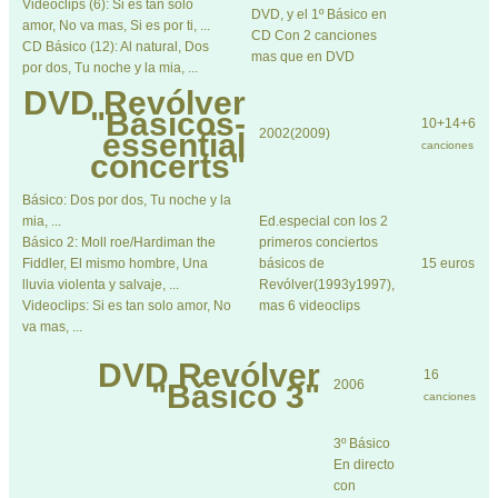
Videoclips (6): Si es tan solo
DVD, y el 1º Básico en
amor, No va mas, Si es por ti, ...
CD Con 2 canciones
CD Básico (12): Al natural, Dos
mas que en DVD
por dos, Tu noche y la mia, ...
DVD
Revólver
"Básicos-
10+14+6
2002(2009)
essential
canciones
concerts"
Básico: Dos por dos, Tu noche y la
mia, ...
Ed.especial con los 2
Básico 2: Moll roe/Hardiman the
primeros conciertos
Fiddler, El mismo hombre, Una
básicos de
15 euros
lluvia violenta y salvaje, ...
Revólver(1993y1997),
Videoclips: Si es tan solo amor, No
mas 6 videoclips
va mas, ...
DVD
Revólver
16
2006
"Básico 3"
canciones
3º Básico
En directo
con