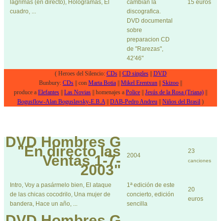
lagrimas (en directo), Hologramas, El
cambian la
15 euros
cuadro, ...
discografica.
DVD documental
sobre
preparacion CD
de "Rarezas",
42'46"
( Heroes del Silencio:
CDs
||
CD singles
||
DVD
Bunbury:
CDs
|| con
Marta Botia
||
Mikel Erentxun
||
Skizoo
||
produce a
Elefantes
||
Las Novias
|| homenajes a
Police
||
Jesús de la Rosa (Triana)
||
Bogusflow-Alan Boguslavsky-E.B.A
||
DAB-Pedro Andreu
||
Niños del Brasil
)
DVD
Hombres G
"En directo las
23
2004
Ventas 1-7-
canciones
2003"
Intro, Voy a pasármelo bien, El ataque
1ª edición de este
20
de las chicas cocodrilo, Una mujer de
concierto, edición
euros
bandera, Hace un año, ...
sencilla
DVD
Hombres G