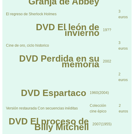
Granja de Abbey
3
El regreso de Sherlock Holmes
euros
DVD
El león de
invierno
19??
3
Cine de oro, ciclo historico
euros
DVD
Perdida en su
memoria
2002
2
euros
DVD
Espartaco
1960(2004)
Colección
2
Versión restaurada Con secuencias inéditas
cine épico
euros
DVD
El proceso de
Billy Mitchell
2007(1955)