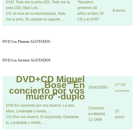
DVD: Todo me la pela (3D), Todo me la
"Nuestros
pela (2D), Mari Loli, ...
primeros 30
8 euros
CD: el rock de la inhumanidad, Todo
años: el libro, El
me la pela, Te casaste la cagaste, ...
CD y el DVD"
DVD Los Planetas AGOTADOS
DVD Los Secretos AGOTADOS
DVD+CD
Miguel
Bosé "En
17+10
2004(2005)
concierto por vos
canciones
muero"-duplo
DVD En concierto por vos muero): La mer,
Concierto
Muro, Levántate y olvida, ...
15
en Madrid,
CD (Por vos muero): El ilusionista, Olvidame
euros
12-1998
tu, Levántate y olvida, ...