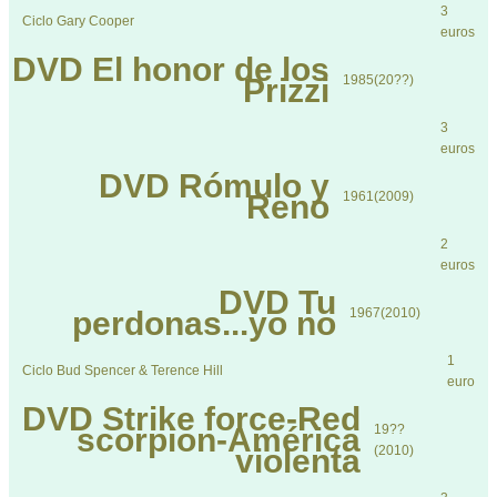
3
Ciclo Gary Cooper
euros
DVD
El honor de los
Prizzi
1985(20??)
3
euros
DVD
Rómulo y
Reno
1961(2009)
2
euros
DVD
Tu
perdonas...yo no
1967(2010)
1
Ciclo Bud Spencer & Terence Hill
euro
DVD
Strike force-Red
scorpion-América
19??
violenta
(2010)