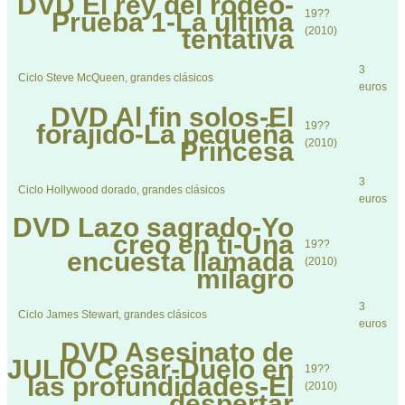
DVD
El rey del rodeo-
Prueba 1-La última
19??
tentativa
(2010)
3
Ciclo Steve McQueen, grandes clásicos
euros
DVD
Al fin solos-El
forajido-La pequeña
19??
Princesa
(2010)
3
Ciclo Hollywood dorado, grandes clásicos
euros
DVD
Lazo sagrado-Yo
creo en ti-Una
19??
encuesta llamada
(2010)
milagro
3
Ciclo James Stewart, grandes clásicos
euros
DVD
Asesinato de
JULIO Cesar-Duelo en
19??
las profundidades-El
(2010)
despertar