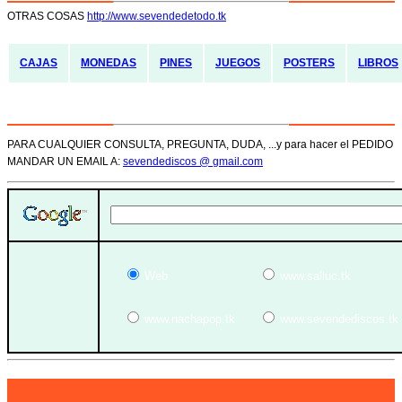
OTRAS COSAS
http://www.sevendedetodo.tk
CAJAS
MONEDAS
PINES
JUEGOS
POSTERS
LIBROS
PARA CUALQUIER CONSULTA, PREGUNTA, DUDA, ...y para hacer el PEDIDO
MANDAR UN EMAIL A:
sevendediscos @ gmail.com
Web
www.salluc.tk
www.nachapop.tk
www.sevendediscos.tk