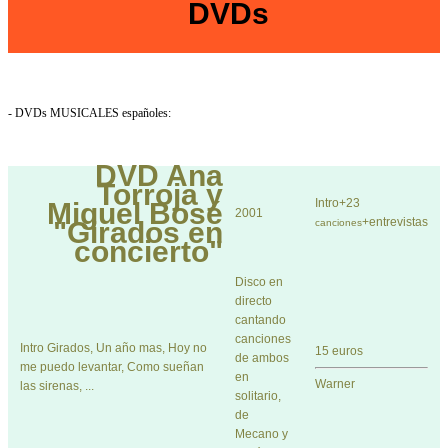
DVDs
- DVDs MUSICALES españoles:
DVD
Ana
Torroja y
Intro+23
Miguel Bosé
2001
+entrevistas
"Girados en
canciones
concierto"
Disco en
directo
cantando
canciones
Intro Girados, Un año mas, Hoy no
15 euros
de ambos
me puedo levantar, Como sueñan
en
Warner
las sirenas, ...
solitario,
de
Mecano y