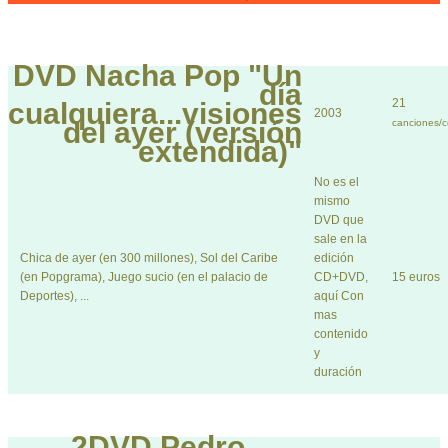
DVD
Nacha Pop "Un
día
21
cualquiera...visiones
2003
del ayer (versión
canciones/c
extendida)"
No es el
mismo
DVD que
sale en la
Chica de ayer (en 300 millones), Sol del Caribe
edición
(en Popgrama), Juego sucio (en el palacio de
CD+DVD,
15 euros
Deportes), ...
aquí Con
mas
contenido
y
duración
2DVD
Pedro