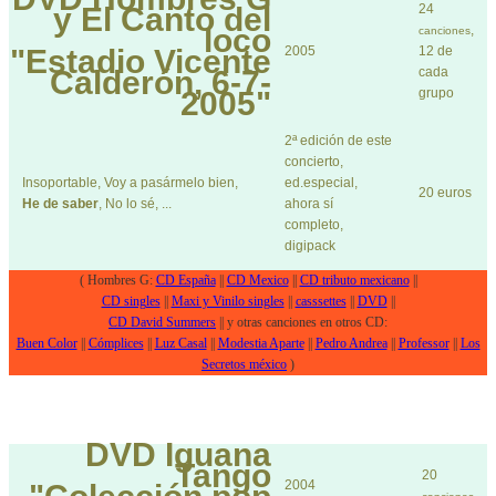
y El Canto del
24
loco
,
canciones
"Estadio Vicente
2005
12 de
Calderón, 6-7-
cada
2005"
grupo
2ª edición de este
concierto,
Insoportable, Voy a pasármelo bien,
ed.especial,
20 euros
He de saber
, No lo sé, ...
ahora sí
completo,
digipack
( Hombres G:
CD España
||
CD Mexico
||
CD tributo mexicano
||
CD singles
||
Maxi y Vinilo singles
||
casssettes
||
DVD
||
CD David Summers
|| y otras canciones en otros CD:
Buen Color
||
Cómplices
||
Luz Casal
||
Modestia Aparte
||
Pedro Andrea
||
Professor
||
Los
Secretos méxico
)
DVD
Iguana
Tango
20
2004