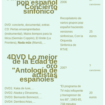
pop español
2006
"Concierto
canciones
sinfónico"
Recopilatorio de
varios grupos pop
DVD: concierto, documental, extras
español haciendo
CD: Perlas ensangrentadas
versiones
25
(instrumental), Malos tiempos para la
sinfonicas, Con la
euros
lírica (Germán Coppini), El límite (La
Orquesta
Frontera),
Nada más
(Mamá), ...
Sinfonica de
RTVE
4DVD
Lo mejor
de la Edad de
oro
?
200?
"Antología de
canciones
artistas
españoles"
"El programa de
DVD1: Kaka de luxe, ...
TV más influyente
DVD2: Alaska y Dinarama, ...
20
y transgresor de
DVD3: Bernardo Bonnezzi, ...
euros
los 80", 1983-85,
DVD4: Derribos Arias, ...
738 minutos