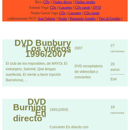
Rico:
CDs
||
Vinilos discos
||
Vinilos singles
Antonio Vega:
CDs
||
Cassettes
||
CDs single
||
DVD
Nacho García Vega:
CDs
||
Cassettes
||
CDs single
colaboraciones NGV:
Ana Valeiras
||
Huida
||
Raimundo Amador
||
Tino di Geraldo
)
DVD
Bunbury
"Los videos
27
2007
1996/2007"
canciones
El club de los imposibles, de MAYOr, El
20
DVD recopilatorio
extranjero, Salomé, Que tengas
euros
de videoclips y
suertecita, El viento a favor (opción
conciertos
Emi
Barcelona), ...
DVD
Burning
18
1991(2003)
"En
canciones
directo"
Concierto En directo con