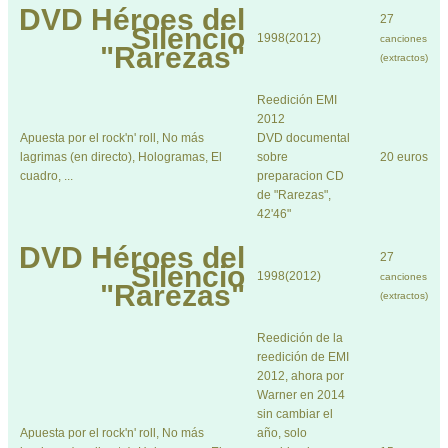
DVD
Héroes del
27
Silencio
1998(2012)
canciones
"Rarezas"
(extractos)
Reedición EMI
2012
Apuesta por el rock'n' roll, No más
DVD documental
lagrimas (en directo), Hologramas, El
sobre
20 euros
cuadro, ...
preparacion CD
de "Rarezas",
42'46"
DVD
Héroes del
27
Silencio
1998(2012)
canciones
"Rarezas"
(extractos)
Reedición de la
reedición de EMI
2012, ahora por
Warner en 2014
sin cambiar el
Apuesta por el rock'n' roll, No más
año, solo