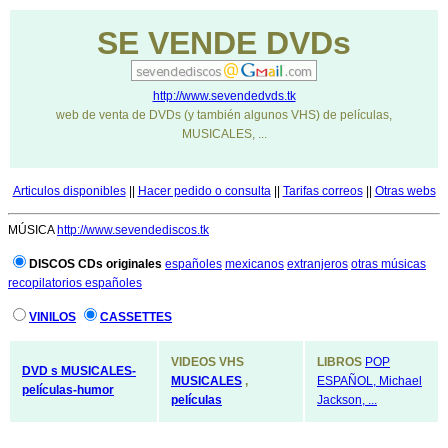
SE VENDE DVDs
http://www.sevendedvds.tk
web de venta de DVDs (y también algunos VHS) de películas,
MUSICALES, ...
Articulos disponibles
||
Hacer pedido o consulta
||
Tarifas correos
||
Otras webs
MÚSICA
http://www.sevendediscos.tk
DISCOS CDs originales
españoles
mexicanos
extranjeros
otras músicas
recopilatorios españoles
VINILOS
CASSETTES
VIDEOS VHS
LIBROS
POP
DVD s MUSICALES-
MUSICALES
,
ESPAÑOL, Michael
películas-humor
películas
Jackson, ...