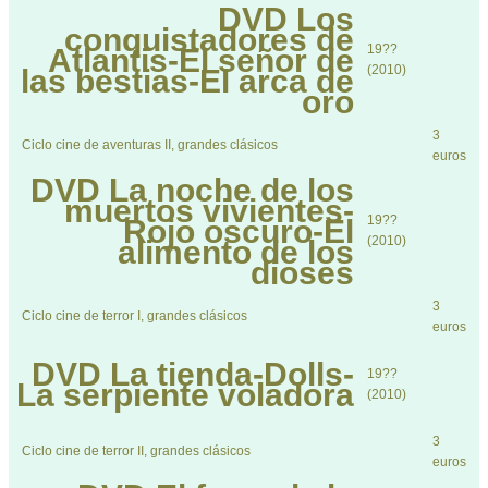
DVD
Los
conquistadores de
19??
Atlantis-El señor de
(2010)
las bestias-El arca de
oro
3
Ciclo cine de aventuras II, grandes clásicos
euros
DVD
La noche de los
muertos vivientes-
19??
Rojo oscuro-El
(2010)
alimento de los
dioses
3
Ciclo cine de terror I, grandes clásicos
euros
DVD
La tienda-Dolls-
19??
La serpiente voladora
(2010)
3
Ciclo cine de terror II, grandes clásicos
euros