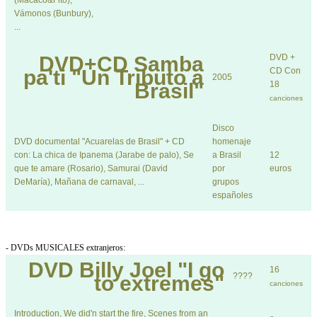
(Macaco&Fito),
Vámonos (Bunbury),
...
DVD+CD
Samba
DVD +
pa'ti "Un Tributo a
CD Con
2005
Brasil"
18
canciones
Disco
DVD documental "Acuarelas de Brasil" + CD
homenaje
con: La chica de Ipanema (Jarabe de palo), Se
a Brasil
12
que te amare (Rosario), Samurai (David
por
euros
DeMaría), Mañana de carnaval, ...
grupos
españoles
- DVDs MUSICALES extranjeros:
DVD
Billy Joel "I go
16
????
to extremes"
canciones
Introduction, We did'n start the fire, Scenes from an