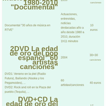
2010
1980-2010
canciones
"Documental"
Actuaciones,
entrevistas,
noticias
Documental "30 años de música en
10
destacadas año a
RTVE"
euros
año desde 1980 a
2010, duración
1h11 minutos
2DVD
La edad
de oro del pop
30+30
español "60
2004
artistas
canciones
canciones"
DVD1: Veneno en la piel (Radio
Futura), Bailando (Alaska y los
60
Pegamoides), ...
40 euros
artistas/canciones
DVD2: Rock and roll en la Plaza del
pueblo (Tequila), ...
DVD+CD
La
edad de oro del
17