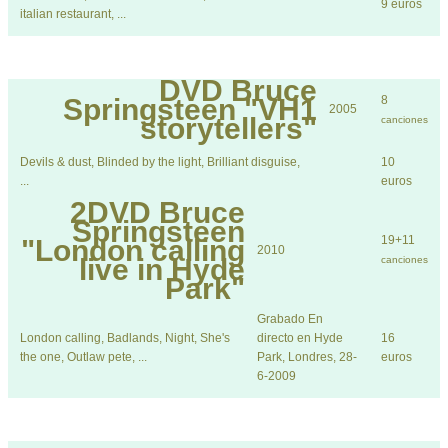
9 euros
italian restaurant, ...
DVD
Bruce
Springsteen "VH1
8
2005
storytellers"
canciones
Devils & dust, Blinded by the light, Brilliant disguise,
10
...
euros
2DVD
Bruce
Springsteen
19+11
"London calling
2010
live in Hyde
canciones
Park"
Grabado En
London calling, Badlands, Night, She's
directo en Hyde
16
the one, Outlaw pete, ...
Park, Londres, 28-
euros
6-2009