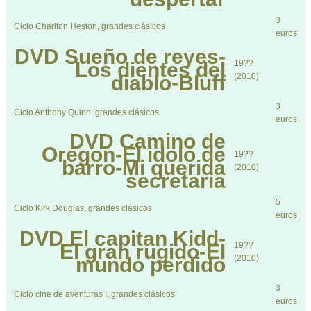
3
Ciclo Charlton Heston, grandes clásicos
euros
DVD
Sueño de reyes-
Los dientes del
19??
diablo-Bluff
(2010)
3
Ciclo Anthony Quinn, grandes clásicos
euros
DVD
Camino de
Oregon-El idolo de
19??
barro-Mi querida
(2010)
secretaria
5
Ciclo Kirk Douglas, grandes clásicos
euros
DVD
El capitan Kidd-
El gran rugido-El
19??
mundo perdido
(2010)
3
Ciclo cine de aventuras I, grandes clásicos
euros