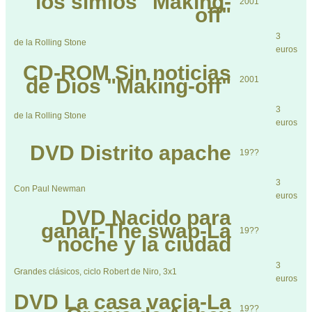
los simios "Making-
2001
off"
3
de la Rolling Stone
euros
CD-ROM
Sin noticias
de Dios "Making-off"
2001
3
de la Rolling Stone
euros
DVD
Distrito apache
19??
3
Con Paul Newman
euros
DVD
Nacido para
ganar-The swap-La
19??
noche y la ciudad
3
Grandes clásicos, ciclo Robert de Niro, 3x1
euros
DVD
La casa vacia-La
19??