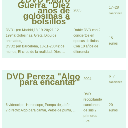
Guerra "Diez
17+28
años de
2005
golosinas a
canciones
bolsillos"
DVD1 (en Madrid,18-19-20y21-12-
Doble DVD con 2
1994): Golosinas, Greta, Dibujos
conciertos en
15
animados, ...
epocas distintas
euros
DVD2 (en Barcelona, 18-11-2004): de
Con 10 años de
menos, El circo de la realidad, Dios, ...
diferencia
DVD
Pereza "Algo
6+7
2004
para encantar"
canciones
DVD
recopilando
6 videoclips: Horoscopo, Pompa de jabón, ...
canciones
20
7 directo: Algo para cantar, Pelos de punta, ...
de sus 2
euros
primeros
LPs