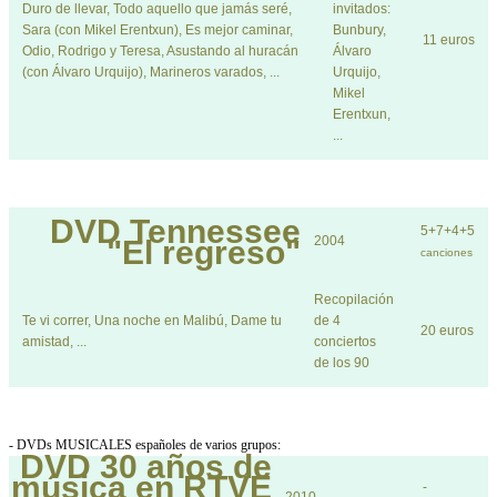
Duro de llevar, Todo aquello que jamás seré,
invitados:
Sara (con Mikel Erentxun), Es mejor caminar,
Bunbury,
11 euros
Odio, Rodrigo y Teresa, Asustando al huracán
Álvaro
(con Álvaro Urquijo), Marineros varados, ...
Urquijo,
Mikel
Erentxun,
...
DVD
Tennessee
5+7+4+5
2004
"El regreso"
canciones
Recopilación
Te vi correr, Una noche en Malibú, Dame tu
de 4
20 euros
amistad, ...
conciertos
de los 90
- DVDs MUSICALES españoles de varios grupos:
DVD
30 años de
música en RTVE
-