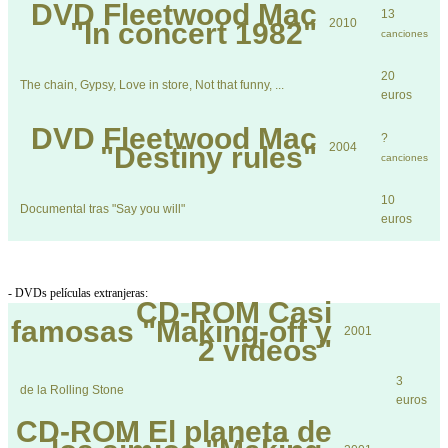
DVD
Fleetwood Mac
13
2010
"In concert 1982"
canciones
20
The chain, Gypsy, Love in store, Not that funny, ...
euros
DVD
Fleetwood Mac
?
2004
"Destiny rules"
canciones
10
Documental tras "Say you will"
euros
- DVDs películas extranjeras:
CD-ROM
Casi
famosas "Making-off y
2001
2 videos"
3
de la Rolling Stone
euros
CD-ROM
El planeta de