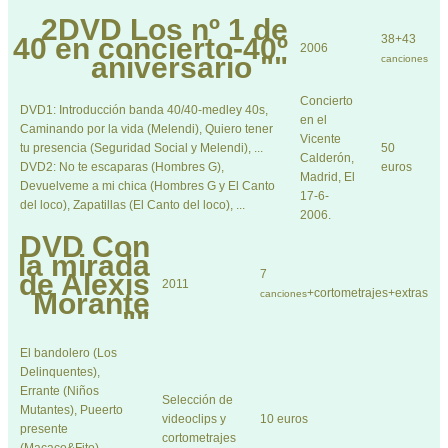
2DVD
Los nº 1 de
40 en concierto-40º
38+43
2006
aniversario ""
canciones
Concierto
DVD1: Introducción banda 40/40-medley 40s,
en el
Caminando por la vida (Melendi), Quiero tener
Vicente
tu presencia (Seguridad Social y Melendi), ...
50
Calderón,
DVD2: No te escaparas (Hombres G),
euros
Madrid, El
Devuelveme a mi chica (Hombres G y El Canto
17-6-
del loco), Zapatillas (El Canto del loco), ...
2006.
DVD
Con
la mirada
7
de Alexis
2011
+cortometrajes+extras
Morante
canciones
""
El bandolero (Los
Delinquentes),
Errante (Niños
Selección de
Mutantes), Pueerto
videoclips y
10 euros
presente
cortometrajes