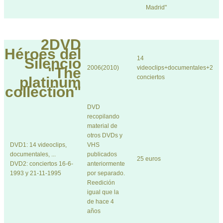
Madrid"
2DVD
Héroes del
14
Silencio
2006(2010)
videoclips+documentales+2
"The
conciertos
platinum
collection"
DVD
recopilando
material de
otros DVDs y
DVD1: 14 videoclips,
VHS
documentales, ...
publicados
25 euros
DVD2: conciertos 16-6-
anteriormente
1993 y 21-11-1995
por separado.
Reedición
igual que la
de hace 4
años