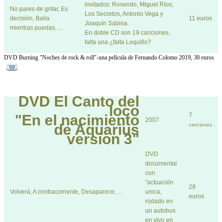
invitados: Rosendo, Miguel Ríos,
No pares de gritar, Es
Los Secretos, Antonio Vega y
decisión, Baila
11 euros
Joaquín Sabina.
mientras puedas, ...
En doble CD son 19 canciones,
falta una ¿falta Loquillo?
DVD Burning "Noches de rock & roll"-una película de Fernando Colomo 2019, 30 euros
DVD
El Canto del
loco
7
"En el nacimiento
2007
de Aquarius
canciones
version 3"
DVD
documental
con
"actuación
28
Volverá, A contracorriente, Desaparece, ...
unica,
euros
rodado en
un autobus
en vivo en