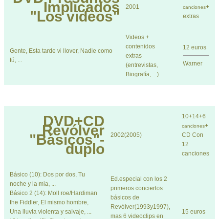
Implicados
2001
+
canciones
"Los videos"
extras
Videos +
contenidos
12 euros
Gente, Esta tarde vi llover, Nadie como
extras
tú, ...
Warner
(entrevistas,
Biografía, ...)
DVD+CD
10+14+6
Revólver
+
canciones
"Básicos"-
2002(2005)
CD Con
duplo
12
canciones
Básico (10): Dos por dos, Tu
Ed.especial con los 2
noche y la mia, ...
primeros conciertos
Básico 2 (14): Moll roe/Hardiman
básicos de
the Fiddler, El mismo hombre,
Revólver(1993y1997),
Una lluvia violenta y salvaje, ...
15 euros
mas 6 videoclips en