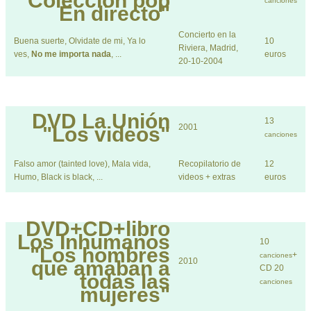
"Colección pop
canciones
En directo"
Concierto en la
Buena suerte, Olvidate de mi, Ya lo
10
Riviera, Madrid,
ves,
No me importa nada
, ...
euros
20-10-2004
DVD
La Unión
13
2001
"Los videos"
canciones
Falso amor (tainted love), Mala vida,
Recopilatorio de
12
Humo, Black is black, ...
videos + extras
euros
DVD+CD+libro
Los Inhumanos
10
"Los hombres
+
canciones
2010
que amaban a
CD 20
todas las
canciones
mujeres"