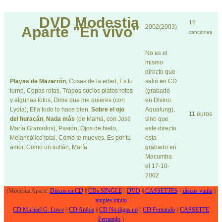
DVD
Modestia
16
2002(2003)
Aparte "En vivo"
canciones
No es el
mismo
directo que
Playas de Mazarrón
, Cosas de la edad, Es tu
salió en CD
turno, Copas rotas, Trapos sucios platos rotos
(grabado
y algunas fotos, Dime que me quieres (con
en Divino
Lydía), Ella todo lo hace bien,
Sobre el ojo
Aqualung),
11 euros
del huracán
,
Nada más
(de Mamá, con José
sino que
María Granados), Pasión, Ojos de hielo,
este directo
Melancólico total, Cómo te mueves, Es por tu
esta
amor, Como un sultán, María
grabado en
Macumba
el 17-10-
2002
(Modestia Aparte:
Discos en CD
||
CDs SINGLE
||
DVD
||
CASSETTES
||
discos vinilo
||
singles vinilo
CD Michael G. Lowe
||
CD Arabia
||
CD No digas no
||
CD Fernando
||
CASSETTE
Fernando
)