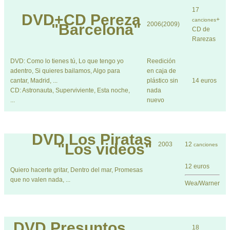
17
DVD+CD
Pereza
+
canciones
2006(2009)
"Barcelona"
CD de
Rarezas
DVD: Como lo tienes tú, Lo que tengo yo
Reedición
adentro, Si quieres bailamos, Algo para
en caja de
cantar, Madrid, ...
plástico sin
14 euros
CD: Astronauta, Superviviente, Esta noche,
nada
...
nuevo
DVD
Los Piratas
"Los videos"
2003
12
canciones
12 euros
Quiero hacerte gritar, Dentro del mar, Promesas
que no valen nada, ...
Wea/Warner
DVD
Presuntos
18