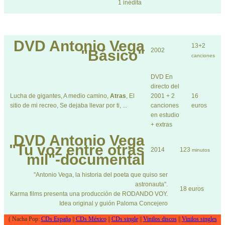
1 inédita
DVD
Antonio Vega
13+2
2002
"Básico"
canciones
DVD En
directo del
Lucha de gigantes, A medio camino,
Atras
, El
2001 + 2
16
sitio de mi recreo, Se dejaba llevar por ti, ...
canciones
euros
en estudio
+ extras
DVD
Antonio Vega
"Tu voz entre otras
2014
123
minutos
mil"-documental
"Antonio Vega, la historia del poeta que quiso ser
astronauta".
18 euros
Karma films presenta una producción de RODANDO VOY.
Idea original y guión Paloma Concejero
( Nacha Pop:
CDs España
||
CDs México
||
CDs single
||
Vinilos discos
||
Vinilos singles