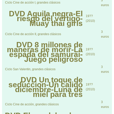
3
Ciclo Cine de acción I, grandes clásicos
euros
DVD
Aguila negra-El
riesgo del vértigo-
19??
Muay thai girls
(2010)
3
Ciclo Cine de acción II, grandes clásicos
euros
DVD
8 millones de
maneras de morir-La
19??
espada del samurai-
(2010)
Juego peligroso
3
Ciclo San Valentin, grandes clásicos
euros
DVD
Un toque de
seduccion-Un calido
19??
diciembre-Luna de
(2010)
miel para tres
3
Ciclo Cine de acción, grandes clásicos
euros